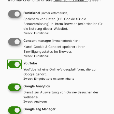
l
n
a
a
Funktional
(immer erforderlich)
Es konnten keine passenden
Speichern von Daten (z.B. Cookie für die
g
v
Benutzersitzung) in Ihrem Browser (erforderlich für
Produkte gefunden werden.
die Nutzung dieser Website).
s
i
Zweck
:
Funktional
Ändern Sie die Suchkriterien oder setzten Sie die Suche
Consent manager
(immer erforderlich)
p
g
zurück.
Klaro! Cookie & Consent speichert Ihren
Einwilligungsstatus im Browser.
r
a
Zweck
:
Funktional
o
t
YouTube
Zurücksetzen
YouTube ist eine Online-Videoplattform, die zu
g
i
Google gehört.
Zweck
:
Eingebettete externe Inhalte
r
o
Google Analytics
a
Dienst zur Auswertung von Online-Besuchen der
n
Webseite.
Zweck
:
Analysen
m
Wir sind gerne für Sie da!
Google Tag Manager