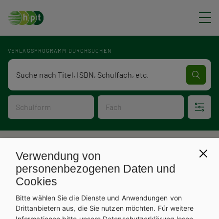
Direkt zum Inhalt
VERLAGSPROGRAMM DURCHSUCHEN
Verlagsprogramm Volltextsuche
Schulform
Fach
P
Verlagsprogramm
Verwendung von
V
f
personenbezogenen Daten und
Cookies
e
a
Bitte wählen Sie die Dienste und Anwendungen von
r
d
Drittanbietern aus, die Sie nutzen möchten.
Für weitere
Informationen bitte unsere
Datenschutzerklärung
lesen.