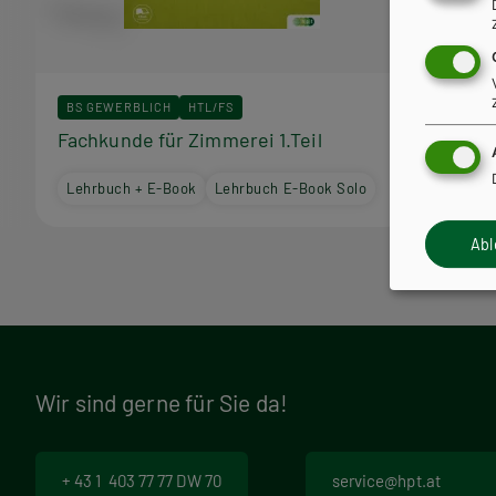
r
a
BS GEWERBLICH
HTL/FS
BS GEWE
m
Fachkunde für Zimmerei 1.Teil
Fachkun
m
Lehrbuch + E-Book
Lehrbuch E-Book Solo
Lehrbuc
Ab
Wir sind gerne für Sie da!
+ 43 1 403 77 77 DW 70
service@hpt.at