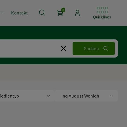
Quickli
0
Kontakt
Quicklinks