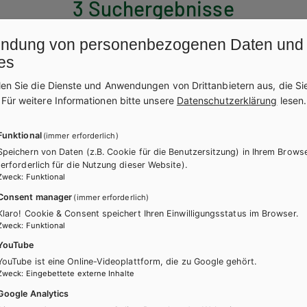
3 Suchergebnisse
ndung von personenbezogenen Daten und
es
len Sie die Dienste und Anwendungen von Drittanbietern aus, die Si
.
Für weitere Informationen bitte unsere
Datenschutzerklärung
lesen.
Funktional
(immer erforderlich)
Speichern von Daten (z.B. Cookie für die Benutzersitzung) in Ihrem Brows
(erforderlich für die Nutzung dieser Website).
Zweck
:
Funktional
Consent manager
(immer erforderlich)
Klaro! Cookie & Consent speichert Ihren Einwilligungsstatus im Browser.
Zweck
:
Funktional
YouTube
YouTube ist eine Online-Videoplattform, die zu Google gehört.
Zweck
:
Eingebettete externe Inhalte
Google Analytics