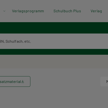
der
Direkt zum Inhalt
Verlagsprogramm
Schulbuch Plus
Verlag
ü
textsuche
satzmaterial