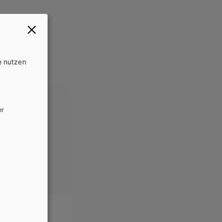
e nutzen
er