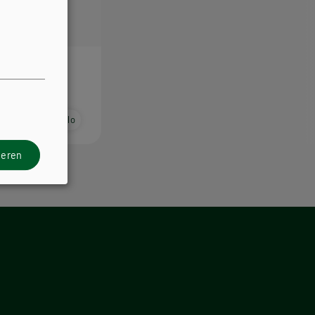
ei 3.Teil
buch E-Book Solo
ieren