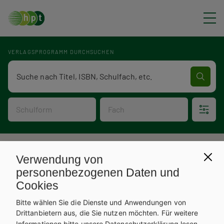
Direkt zum Inhalt
VERLAGSPROGRAMM DURCHSUCHEN
Verlagsprogramm Volltextsuche
Schulform
Fach
P
Verlagsprogramm
Verwendung von
V
f
personenbezogenen Daten und
Cookies
e
a
Bitte wählen Sie die Dienste und Anwendungen von
r
d
Drittanbietern aus, die Sie nutzen möchten.
Für weitere
Informationen bitte unsere
Datenschutzerklärung
lesen.