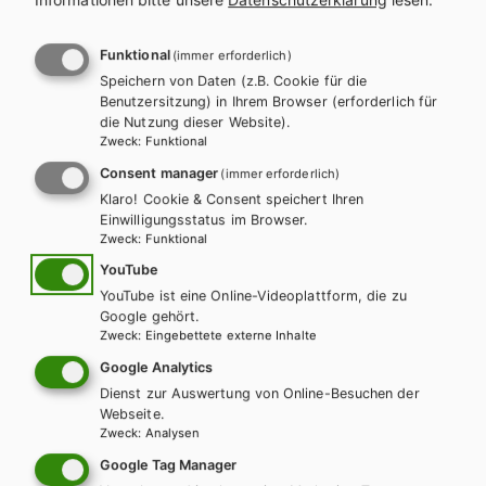
l
n
a
a
Funktional
(immer erforderlich)
Es konnten keine passenden
Speichern von Daten (z.B. Cookie für die
g
v
Benutzersitzung) in Ihrem Browser (erforderlich für
Produkte gefunden werden.
die Nutzung dieser Website).
s
i
Zweck
:
Funktional
Ändern Sie die Suchkriterien oder setzten Sie die Suche
Consent manager
(immer erforderlich)
p
g
zurück.
Klaro! Cookie & Consent speichert Ihren
Einwilligungsstatus im Browser.
r
a
Zweck
:
Funktional
o
t
YouTube
Zurücksetzen
YouTube ist eine Online-Videoplattform, die zu
g
i
Google gehört.
Zweck
:
Eingebettete externe Inhalte
r
o
Google Analytics
a
Dienst zur Auswertung von Online-Besuchen der
n
Webseite.
Zweck
:
Analysen
m
Wir sind gerne für Sie da!
Google Tag Manager