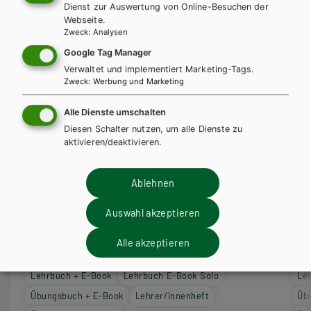
Dienst zur Auswertung von Online-Besuchen der
Webseite.
Zweck
:
Analysen
Google Tag Manager
Verwaltet und implementiert Marketing-Tags.
Zweck
:
Werbung und Marketing
Alle Dienste umschalten
Diesen Schalter nutzen, um alle Dienste zu
aktivieren/deaktivieren.
AHS-O
AH
Ablehnen
LEGE ET INTELLEGE Lateinische
LEG
Textsammlung (Teil 1) für den Unterricht in
Tex
Auswahl akzeptieren
der 7. Klasse (Kurzform: vierjähriges
in 
Alle akzeptieren
Latein)
Lat
Lehrbuch + E-Book
Lehrbuch E-Book Solo
Le
Übungsbuch + E-Book
Lehrer/innenheft
Üb