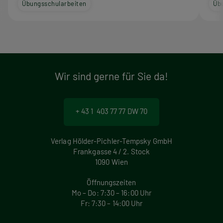
Übungsschularbeiten
Üb
Wir sind gerne für Sie da!
+ 43 1 403 77 77 DW 70
Verlag Hölder-Pichler-Tempsky GmbH
Frankgasse 4 / 2. Stock
1090 Wien
Öffnungszeiten
Mo – Do: 7:30 – 16:00 Uhr
Fr: 7:30 – 14:00 Uhr