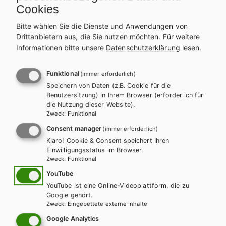
m
Inter lineas. Lateinischer Basiskurs 5./6.
Cookies
Klasse
Bitte wählen Sie die Dienste und Anwendungen von
Drittanbietern aus, die Sie nutzen möchten.
Für weitere
Lehrbuch + E-Book
Lehrbuch E-Book Solo
Informationen bitte unsere
Datenschutzerklärung
lesen.
Übungsbuch + E-Book
Übungsbuch E-Book Solo
Zusatzheft
Lehrer/innenheft
Funktional
(immer erforderlich)
Speichern von Daten (z.B. Cookie für die
Benutzersitzung) in Ihrem Browser (erforderlich für
die Nutzung dieser Website).
Zweck
:
Funktional
LEGE ET INTELLEGE (LP 2018)
Consent manager
(immer erforderlich)
Klaro! Cookie & Consent speichert Ihren
Einwilligungsstatus im Browser.
Zweck
:
Funktional
YouTube
YouTube ist eine Online-Videoplattform, die zu
Google gehört.
Zweck
:
Eingebettete externe Inhalte
Google Analytics