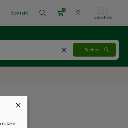
Quickli
0
Kontakt
Quicklinks
e nutzen