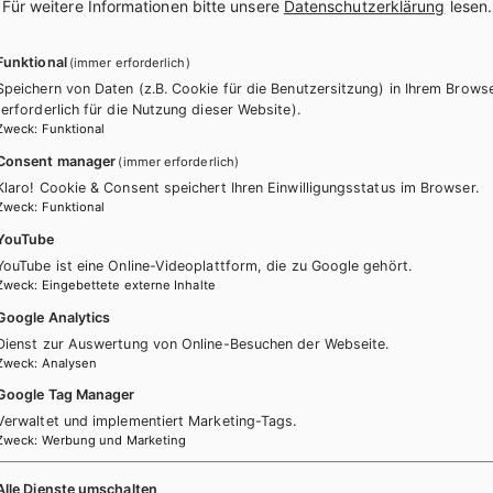
.
Für weitere Informationen bitte unsere
Datenschutzerklärung
lesen.
Funktional
(immer erforderlich)
Speichern von Daten (z.B. Cookie für die Benutzersitzung) in Ihrem Brows
(erforderlich für die Nutzung dieser Website).
Zweck
:
Funktional
Consent manager
(immer erforderlich)
Klaro! Cookie & Consent speichert Ihren Einwilligungsstatus im Browser.
 keine passenden Produkte gefun
Zweck
:
Funktional
YouTube
Ändern Sie die Suchkriterien oder setzten Sie die Suche zurück
YouTube ist eine Online-Videoplattform, die zu Google gehört.
Zweck
:
Eingebettete externe Inhalte
Google Analytics
Dienst zur Auswertung von Online-Besuchen der Webseite.
Zurücksetzen
Zweck
:
Analysen
Google Tag Manager
Verwaltet und implementiert Marketing-Tags.
Zweck
:
Werbung und Marketing
Alle Dienste umschalten