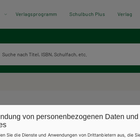
der
Direkt zum Inhalt
Verlagsprogramm
Schulbuch Plus
Verlag
ü
erlagsprogramm Volltextsuche
ndung von personenbezogenen Daten und
es
len Sie die Dienste und Anwendungen von Drittanbietern aus, die Si