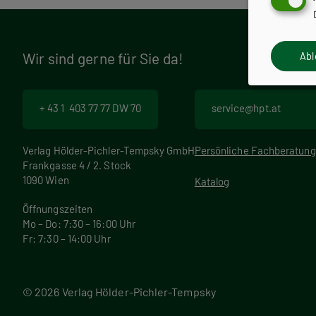
r
a
Wir sind gerne für Sie da!
Ab
m
+ 43 1 403 77 77 DW 70
service@hpt.at
m
Verlag Hölder-Pichler-Tempsky GmbH
Persönliche Fachberatung
Frankgasse 4 / 2. Stock
1090 Wien
Katalog
Öffnungszeiten
Mo – Do: 7:30 – 16:00 Uhr
Fr: 7:30 – 14:00 Uhr
© 2026 Verlag Hölder-Pichler-Tempsky