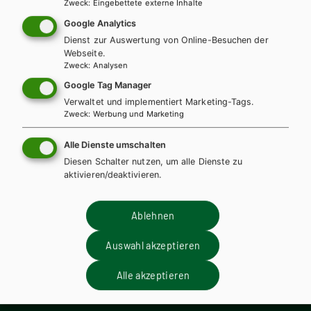
m
Descubramos el español. Spanisch
Sco
Zweck
:
Eingebettete externe Inhalte
interlingual, Lehr- und Arbeitsbuch mit
int
Google Analytics
interaktiver CD-ROM
int
Dienst zur Auswertung von Online-Besuchen der
Webseite.
Zweck
:
Analysen
Lehrbuch
CD
Le
Google Tag Manager
Verwaltet und implementiert Marketing-Tags.
Zweck
:
Werbung und Marketing
Alle Dienste umschalten
Diesen Schalter nutzen, um alle Dienste zu
Wir sind gerne für Sie da!
aktivieren/deaktivieren.
Ablehnen
+ 43 1 403 77 77 DW 70
Auswahl akzeptieren
Verlag Hölder-Pichler-Tempsky GmbH
Alle akzeptieren
Frankgasse 4 / 2. Stock
1090 Wien