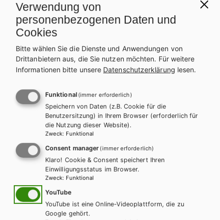
l
n
Verwendung von
personenbezogenen Daten und
a
a
Cookies
g
v
Bitte wählen Sie die Dienste und Anwendungen von
Drittanbietern aus, die Sie nutzen möchten.
Für weitere
s
i
Informationen bitte unsere
Datenschutzerklärung
lesen.
p
g
Funktional
(immer erforderlich)
r
a
Speichern von Daten (z.B. Cookie für die
Benutzersitzung) in Ihrem Browser (erforderlich für
o
t
die Nutzung dieser Website).
Zweck
:
Funktional
g
i
Consent manager
(immer erforderlich)
r
o
Klaro! Cookie & Consent speichert Ihren
Einwilligungsstatus im Browser.
a
Zweck
:
Funktional
n
YouTube
m
YouTube ist eine Online-Videoplattform, die zu
AHS-O
HAK/HAS
HUM/FS
AH
Google gehört.