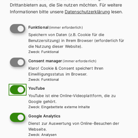
m
Jobline – Building Ideas – English for the
Drittanbietern aus, die Sie nutzen möchten.
Für weitere
Building Trades
Informationen bitte unsere
Datenschutzerklärung
lesen.
Lehrbuch + E-Book
Lehrbuch E-Book Solo
Funktional
(immer erforderlich)
Teacher´s Guide
Speichern von Daten (z.B. Cookie für die
Benutzersitzung) in Ihrem Browser (erforderlich für
die Nutzung dieser Website).
Zweck
:
Funktional
Consent manager
(immer erforderlich)
Jobline – Talking Colours
Klaro! Cookie & Consent speichert Ihren
Einwilligungsstatus im Browser.
Zweck
:
Funktional
YouTube
YouTube ist eine Online-Videoplattform, die zu
Google gehört.
Zweck
:
Eingebettete externe Inhalte
Google Analytics
Dienst zur Auswertung von Online-Besuchen der
Webseite.
Zweck
:
Analysen