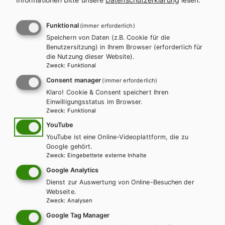
l
n
a
a
Funktional
(immer erforderlich)
Es konnten keine passenden
Speichern von Daten (z.B. Cookie für die
g
v
Benutzersitzung) in Ihrem Browser (erforderlich für
Produkte gefunden werden.
die Nutzung dieser Website).
s
i
Zweck
:
Funktional
Ändern Sie die Suchkriterien oder setzten Sie die Suche
Consent manager
(immer erforderlich)
p
g
zurück.
Klaro! Cookie & Consent speichert Ihren
Einwilligungsstatus im Browser.
r
a
Zweck
:
Funktional
o
t
YouTube
Zurücksetzen
YouTube ist eine Online-Videoplattform, die zu
g
i
Google gehört.
Zweck
:
Eingebettete externe Inhalte
r
o
Google Analytics
a
Dienst zur Auswertung von Online-Besuchen der
n
Webseite.
Zweck
:
Analysen
m
Wir sind gerne für Sie da!
Google Tag Manager