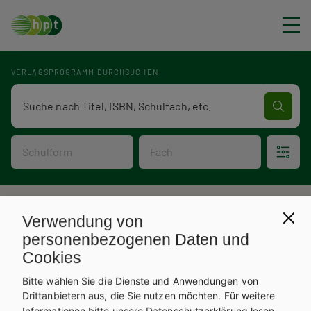
Direkt zum Inhalt
VERLAGSPROGRAMM DURCHSUCHEN
Verlagsprogramm Volltextsuche
Schulform
Fach
P
Verlagsprogramm
Verwendung von
V
f
personenbezogenen Daten und
Cookies
e
a
Bitte wählen Sie die Dienste und Anwendungen von
r
d
Drittanbietern aus, die Sie nutzen möchten.
Für weitere
Informationen bitte unsere
Datenschutzerklärung
lesen.