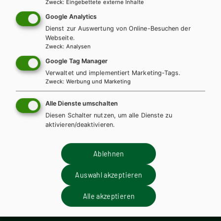
m
Frontoffice-Management und
Zweck
:
Eingebettete externe Inhalte
Veranstaltungswesen
Google Analytics
Dienst zur Auswertung von Online-Besuchen der
Lehrbuch + E-Book
Lehrbuch E-Book Solo
Webseite.
Zweck
:
Analysen
Lehrer/innenausgabe
Google Tag Manager
Verwaltet und implementiert Marketing-Tags.
Zweck
:
Werbung und Marketing
Alle Dienste umschalten
Diesen Schalter nutzen, um alle Dienste zu
Wir sind gerne für Sie da!
aktivieren/deaktivieren.
Ablehnen
+ 43 1 403 77 77 DW 70
Auswahl akzeptieren
Verlag Hölder-Pichler-Tempsky GmbH
Alle akzeptieren
Frankgasse 4 / 2. Stock
1090 Wien