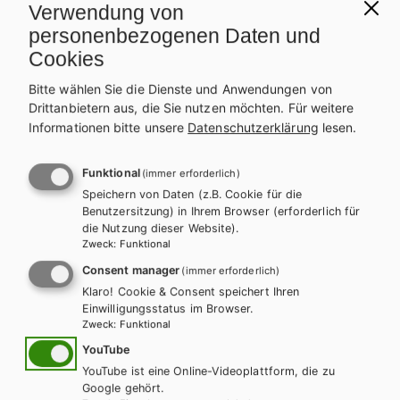
l
n
Verwendung von
personenbezogenen Daten und
a
a
Cookies
g
v
Bitte wählen Sie die Dienste und Anwendungen von
Drittanbietern aus, die Sie nutzen möchten.
Für weitere
s
i
Informationen bitte unsere
Datenschutzerklärung
lesen.
p
g
Funktional
(immer erforderlich)
r
a
Speichern von Daten (z.B. Cookie für die
Benutzersitzung) in Ihrem Browser (erforderlich für
o
t
die Nutzung dieser Website).
Zweck
:
Funktional
g
i
Consent manager
(immer erforderlich)
r
o
Klaro! Cookie & Consent speichert Ihren
Einwilligungsstatus im Browser.
a
n
Zweck
:
Funktional
YouTube
m
YouTube ist eine Online-Videoplattform, die zu
HUM/FS
Google gehört.