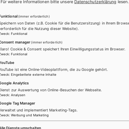
.
Für weitere Informationen bitte unsere
Datenschutzerklärung
lesen.
Funktional
(immer erforderlich)
Speichern von Daten (z.B. Cookie für die Benutzersitzung) in Ihrem Brows
(erforderlich für die Nutzung dieser Website).
Zweck
:
Funktional
Consent manager
(immer erforderlich)
Klaro! Cookie & Consent speichert Ihren Einwilligungsstatus im Browser.
 keine passenden Produkte gefun
Zweck
:
Funktional
YouTube
Ändern Sie die Suchkriterien oder setzten Sie die Suche zurück
YouTube ist eine Online-Videoplattform, die zu Google gehört.
Zweck
:
Eingebettete externe Inhalte
Google Analytics
Dienst zur Auswertung von Online-Besuchen der Webseite.
Zurücksetzen
Zweck
:
Analysen
Google Tag Manager
Verwaltet und implementiert Marketing-Tags.
Zweck
:
Werbung und Marketing
Alle Dienste umschalten