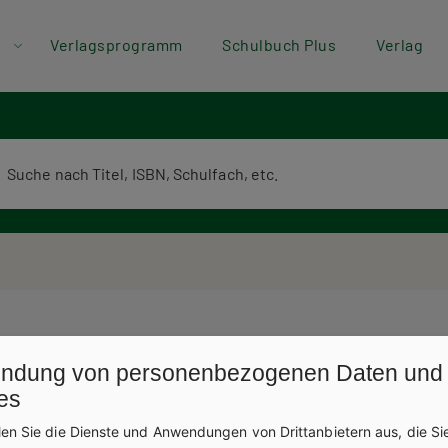
der
Direkt zum Inhalt
Verlagsprogramm
Schulbuch Plus
Verlag
ü
erlagsprogramm Volltextsuche
ndung von personenbezogenen Daten und
es
len Sie die Dienste und Anwendungen von Drittanbietern aus, die Si