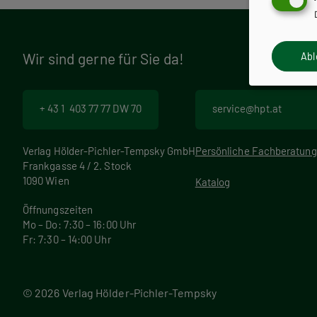
r
a
Wir sind gerne für Sie da!
Ab
m
+ 43 1 403 77 77 DW 70
service@hpt.at
m
Verlag Hölder-Pichler-Tempsky GmbH
Persönliche Fachberatung
Frankgasse 4 / 2. Stock
1090 Wien
Katalog
Öffnungszeiten
Mo – Do: 7:30 – 16:00 Uhr
Fr: 7:30 – 14:00 Uhr
© 2026 Verlag Hölder-Pichler-Tempsky