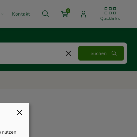
Quickli
0
Kontakt
Quicklinks
e nutzen