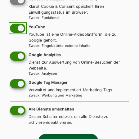
Klaro! Cookie & Consent speichert Ihren
Einwilligungsstatus im Browser.
Zweck
:
Funktional
YouTube
YouTube ist eine Online-Videoplattform, die zu
Google gehört.
Zweck
:
Eingebettete externe Inhalte
Google Analytics
Dienst zur Auswertung von Online-Besuchen der
Webseite.
Zweck
:
Analysen
Google Tag Manager
HUM/FS
Verwaltet und implementiert Marketing-Tags.
Erlebnis Naturwissenschaften, Band 2
Zweck
:
Werbung und Marketing
Alle Dienste umschalten
Lehrbuch + E-Book
Lehrbuch E-Book Solo
Diesen Schalter nutzen, um alle Dienste zu
aktivieren/deaktivieren.