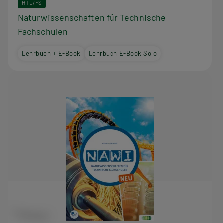
d
HTL/FS
Naturwissenschaften für Technische
i
Fachschulen
e
Lehrbuch + E-Book
Lehrbuch E-Book Solo
s
e
r
R
e
i
h
e