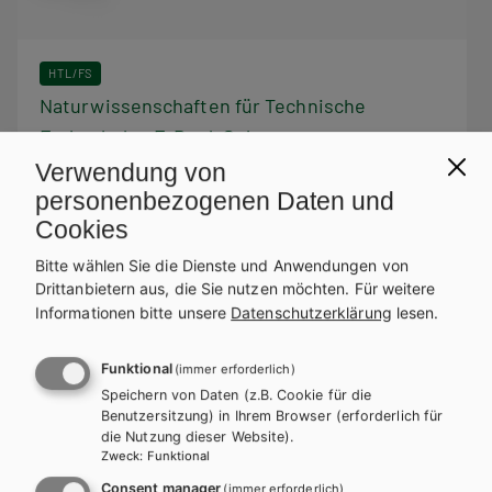
HTL/FS
Naturwissenschaften für Technische
Fachschulen E-Book Solo
Verwendung von
Lehrbuch + E-Book
Lehrbuch E-Book Solo
personenbezogenen Daten und
Cookies
Bitte wählen Sie die Dienste und Anwendungen von
Drittanbietern aus, die Sie nutzen möchten.
Für weitere
Diese Bücher könnten Sie
Informationen bitte unsere
Datenschutzerklärung
lesen.
ebenfalls interessieren
Funktional
(immer erforderlich)
Speichern von Daten (z.B. Cookie für die
Benutzersitzung) in Ihrem Browser (erforderlich für
die Nutzung dieser Website).
Zweck
:
Funktional
Consent manager
(immer erforderlich)