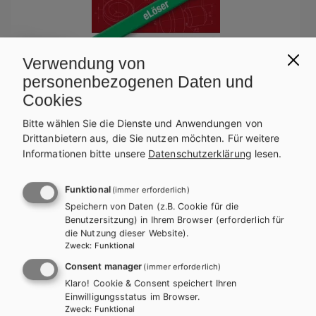
Verwendung von
personenbezogenen Daten und
Cookies
BS GEWERBLICH
HUT
Bitte wählen Sie die Dienste und Anwendungen von
Grundkenntnisse Industrielle Metallberufe,
Drittanbietern aus, die Sie nutzen möchten.
Für weitere
Lernfelder 1-4 / Arbeitsheft eLöser
Informationen bitte unsere
Datenschutzerklärung
lesen.
Arbeitsbuch
Zusatzmaterial
Funktional
(immer erforderlich)
Speichern von Daten (z.B. Cookie für die
Benutzersitzung) in Ihrem Browser (erforderlich für
die Nutzung dieser Website).
Zweck
:
Funktional
Consent manager
(immer erforderlich)
Klaro! Cookie & Consent speichert Ihren
Einwilligungsstatus im Browser.
Zweck
:
Funktional