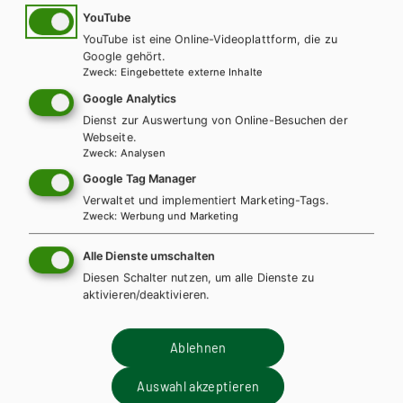
YouTube
YouTube ist eine Online-Videoplattform, die zu
Google gehört.
Zweck
:
Eingebettete externe Inhalte
Google Analytics
Dienst zur Auswertung von Online-Besuchen der
Webseite.
Zweck
:
Analysen
Google Tag Manager
BS GEWERBLICH
HUT
Verwaltet und implementiert Marketing-Tags.
Grundkenntnisse Industrielle Metallberufe,
Zweck
:
Werbung und Marketing
Lernfelder 1-4 eBook inside (Buch und eBook)
Alle Dienste umschalten
Diesen Schalter nutzen, um alle Dienste zu
Lehrbuch
Lehrbuch + E-Book
Paket
aktivieren/deaktivieren.
Ablehnen
Diese Bücher könnten Sie
Auswahl akzeptieren