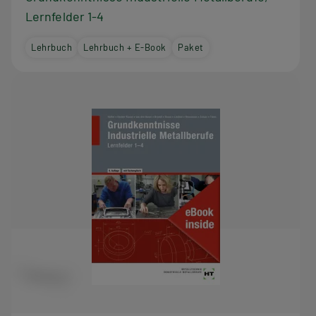
i
Lernfelder 1-4
e
Lehrbuch
Lehrbuch + E-Book
Paket
s
e
r
R
e
i
h
e