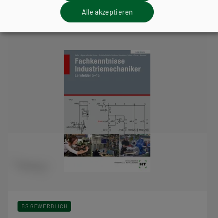
ebenfalls interessieren
Alle akzeptieren
BS GEWERBLICH