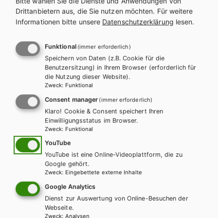
Bitte wählen Sie die Dienste und Anwendungen von
Drittanbietern aus, die Sie nutzen möchten.
Für weitere
Informationen bitte unsere
Datenschutzerklärung
lesen.
Funktional
(immer erforderlich)
Speichern von Daten (z.B. Cookie für die
Benutzersitzung) in Ihrem Browser (erforderlich für
die Nutzung dieser Website).
Zweck
:
Funktional
Consent manager
(immer erforderlich)
HTL/FS
Klaro! Cookie & Consent speichert Ihren
Bautechnik: Konstruktion 2 - Ausbau,
Einwilligungsstatus im Browser.
Zweck
:
Funktional
Bauphysik, Sanierung, Außenanlagen
YouTube
YouTube ist eine Online-Videoplattform, die zu
Lehrbuch + E-Book
Lehrbuch E-Book Solo
Google gehört.
Zweck
:
Eingebettete externe Inhalte
Google Analytics
Dienst zur Auswertung von Online-Besuchen der
Webseite.
Zweck
:
Analysen