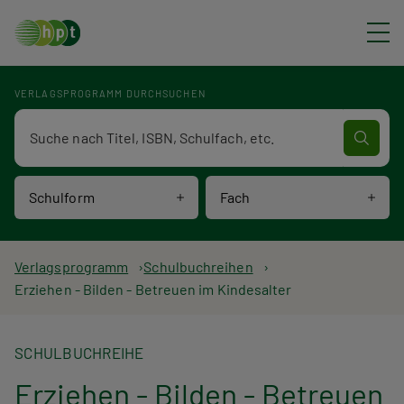
Direkt zum Inhalt
VERLAGSPROGRAMM DURCHSUCHEN
Verlagsprogramm Volltextsuche
Schulform
Fach
P
Verlagsprogramm
Schulbuchreihen
Erziehen - Bilden - Betreuen im Kindesalter
f
a
SCHULBUCHREIHE
d
Erziehen - Bilden - Betreuen