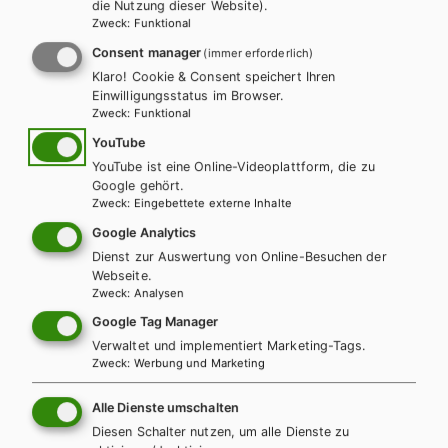
die Nutzung dieser Website).
Zweck
:
Funktional
Consent manager
(immer erforderlich)
Klaro! Cookie & Consent speichert Ihren
Einwilligungsstatus im Browser.
Zweck
:
Funktional
YouTube
YouTube ist eine Online-Videoplattform, die zu
Google gehört.
Zweck
:
Eingebettete externe Inhalte
Google Analytics
BAFEP/BASOP
Dienst zur Auswertung von Online-Besuchen der
Webseite.
Didaktik der Sozialpädagogik - Grundlagen für
Zweck
:
Analysen
die Lehr-/Lernprozessgestaltung im
Google Tag Manager
Untericht
Verwaltet und implementiert Marketing-Tags.
Zweck
:
Werbung und Marketing
Lehrbuch
Lehrbuch + E-Book
Alle Dienste umschalten
Diesen Schalter nutzen, um alle Dienste zu