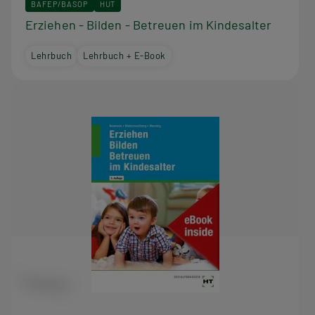
d
BAFEP/BASOP
HUT
Erziehen - Bilden - Betreuen im Kindesalter
i
Lehrbuch
Lehrbuch + E-Book
e
s
e
r
R
e
i
h
e