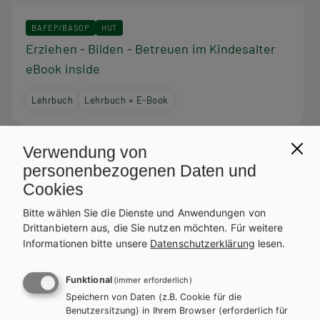
BAFEP/BASOP
HUT
Erziehen - Bilden - Betreuen im Kindesalter
eBook inside
Lehrbuch
Lehrbuch + E-Book
Verwendung von
personenbezogenen Daten und
Diese Bücher könnten Sie
Cookies
ebenfalls interessieren
Bitte wählen Sie die Dienste und Anwendungen von
Drittanbietern aus, die Sie nutzen möchten.
Für weitere
Informationen bitte unsere
Datenschutzerklärung
lesen.
Funktional
(immer erforderlich)
Speichern von Daten (z.B. Cookie für die
Benutzersitzung) in Ihrem Browser (erforderlich für