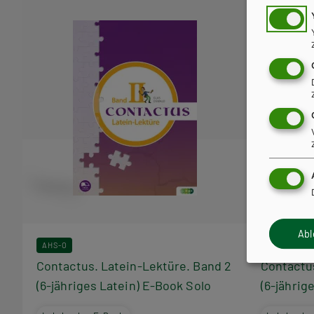
Ab
AHS-O
AHS-O
Contactus. Latein-Lektüre. Band 2
Contactus
(6-jähriges Latein) E-Book Solo
(6-jährig