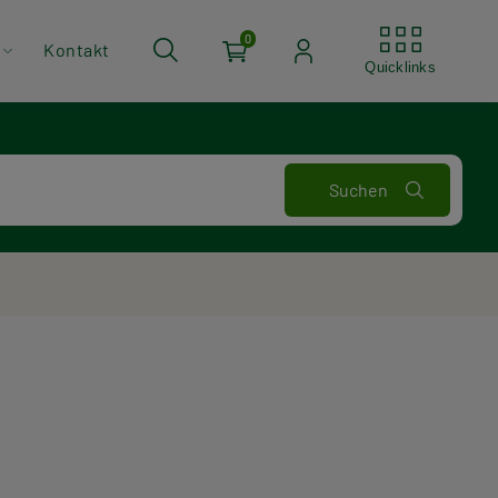
Quickli
0
Kontakt
Quicklinks