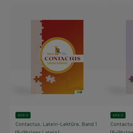
Bücher
aus
dieser
Reihe
AHS-O
AHS-O
Contactus. Latein-Lektüre. Band 1
Contactus
(6-jähriges Latein)
(6-jährig