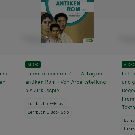
AHS-O
AHS-O
nes –
Latein in unserer Zeit: Alltag im
Latei
ten
antiken Rom – Von Arbeitsteilung
und 
bis Zirkusspiel
Bege
Fremd
Lehrbuch + E-Book
Text
Lehrbuch E-Book Solo
Lehrb
Lehrb