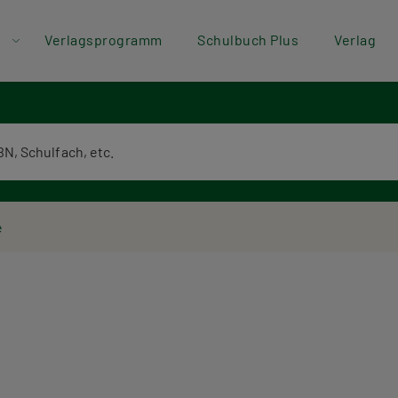
der
Direkt zum Inhalt
Verlagsprogramm
Schulbuch Plus
Verlag
ü
textsuche
e