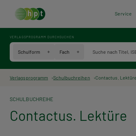
Hea
Service
Men
VERLAGSPROGRAMM DURCHSUCHEN
Verlagsprogramm Voll
Schulform
Fach
Pfadnavigation
Verlagsprogramm
Schulbuchreihen
Contactus. Lektür
SCHULBUCHREIHE
Contactus. Lektüre