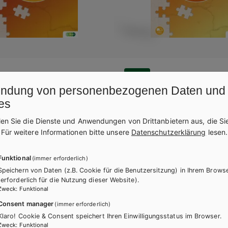
AHS-O
. Latein-Lektüre. Band 1
Contactus. Latein-Lektür
ndung von personenbezogenen Daten und
es Latein) mit E-BOOK+
Übungsschularbeiten 1 (6
es
Latein)
len Sie die Dienste und Anwendungen von Drittanbietern aus, die Si
+ E-Book
.
Für weitere Informationen bitte unsere
Datenschutzerklärung
lesen.
Lehrbuch + E-Book
E-Book Solo
Lehrbuch E-Book Solo
mit E-BOOK+
Funktional
(immer erforderlich)
Lehrbuch mit E-BOOK+
E-BOOK+ Solo
Übungsbuch
Speichern von Daten (z.B. Cookie für die Benutzersitzung) in Ihrem Brows
(erforderlich für die Nutzung dieser Website).
Lehrbuch E-BOOK+ Solo
Übun
enheft
Übungsschularbeiten
Zweck
:
Funktional
Lehrer/innenheft
Übungsschu
Consent manager
(immer erforderlich)
Klaro! Cookie & Consent speichert Ihren Einwilligungsstatus im Browser.
Zweck
:
Funktional