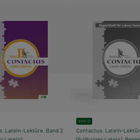
AHS-O
. Latein-Lektüre. Band 2
Contactus. Latein-Lektür
es Latein)
(6-jähriges Latein). Begle