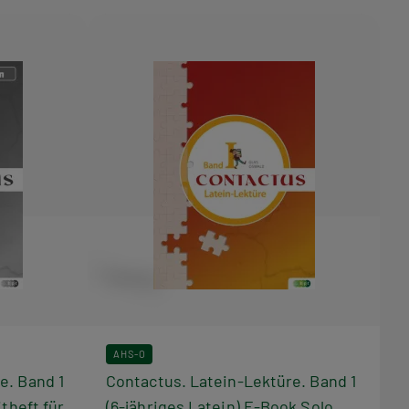
AHS-O
e. Band 1
Contactus. Latein-Lektüre. Band 1
itheft für
(6-jähriges Latein) E-Book Solo