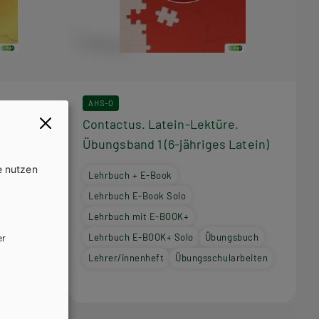
AHS-O
e.
Contactus. Latein-Lektüre.
-jähriges
Übungsband 1 (6-jähriges Latein)
e nutzen
Lehrbuch + E-Book
Lehrbuch E-Book Solo
Lehrbuch mit E-BOOK+
Lehrbuch E-BOOK+ Solo
Übungsbuch
er
gsbuch
Lehrer/innenheft
Übungsschularbeiten
larbeiten