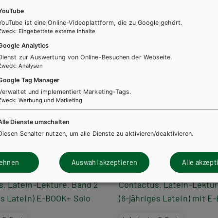
YouTube
YouTube ist eine Online-Videoplattform, die zu Google gehört.
Zweck
:
Eingebettete externe Inhalte
Google Analytics
Dienst zur Auswertung von Online-Besuchen der Webseite.
Zweck
:
Analysen
Google Tag Manager
Verwaltet und implementiert Marketing-Tags.
Zweck
:
Werbung und Marketing
Alle Dienste umschalten
Diesen Schalter nutzen, um alle Dienste zu aktivieren/deaktivieren.
lehnen
Auswahl akzeptieren
Alle akzept
AHS-O
. Latein-Lektüre. Band 2
Contactus. Latein-Lektür
es Latein) E-BOOK+ Solo
(6-jähriges Latein) mit 