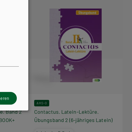
ieren
AHS-O
e. Band 2
Contactus. Latein-Lektüre.
E-BOOK+
Übungsband 2 (6-jähriges Latein)