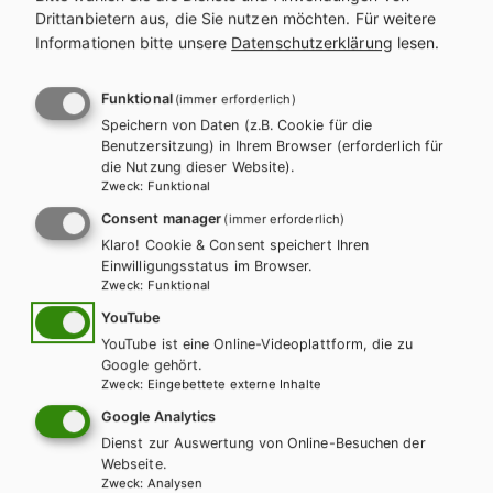
AHS-U
MS
Drittanbietern aus, die Sie nutzen möchten.
Für weitere
Bien vu! Sek. I, 1B (4. Klasse), Lehr- und
Informationen bitte unsere
Datenschutzerklärung
lesen.
Arbeitsbuch Französisch inkl. Audiofiles E-
Book Solo
Funktional
(immer erforderlich)
Speichern von Daten (z.B. Cookie für die
Lehrbuch + E-Book
Benutzersitzung) in Ihrem Browser (erforderlich für
die Nutzung dieser Website).
Zweck
:
Funktional
Consent manager
(immer erforderlich)
Klaro! Cookie & Consent speichert Ihren
Einwilligungsstatus im Browser.
Zweck
:
Funktional
YouTube
YouTube ist eine Online-Videoplattform, die zu
Google gehört.
Zweck
:
Eingebettete externe Inhalte
Google Analytics
Dienst zur Auswertung von Online-Besuchen der
Webseite.
Zweck
:
Analysen