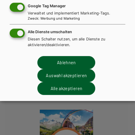
Google Tag Manager
Verwaltet und implementiert Marketing-Tags.
Zweck
:
Werbung und Marketing
AHS-U
MS
Alle Dienste umschalten
Bien vu! Sek. I, 1B (4. Klasse), Lehr- und
Diesen Schalter nutzen, um alle Dienste zu
Arbeitsbuch Französisch inkl. Audiofiles E-
aktivieren/deaktivieren.
BOOK+ Solo
Ablehnen
Lehrbuch + E-Book
Lehrbuch E-Book Solo
Lehrbuch mit E-BOOK+
Lehrbuch E-BOOK+ Solo
Auswahl akzeptieren
Übungsbuch
Lehrer/innenheft
Alle akzeptieren