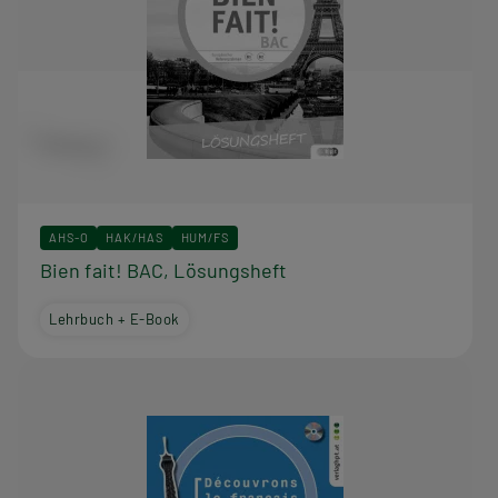
AHS-O
HAK/HAS
HUM/FS
Bien fait! BAC, Lösungsheft
Lehrbuch + E-Book