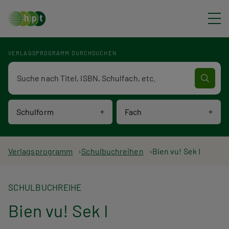
Direkt zum Inhalt
VERLAGSPROGRAMM DURCHSUCHEN
Verlagsprogramm Volltextsuche
Schulform
Fach
P
Verlagsprogramm
Schulbuchreihen
Bien vu! Sek I
f
SCHULBUCHREIHE
a
Bien vu! Sek I
d