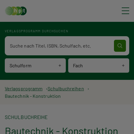
Direkt zum Inhalt
VERLAGSPROGRAMM DURCHSUCHEN
Verlagsprogramm Volltextsuche
Schulform
Fach
P
Verlagsprogramm
Schulbuchreihen
Bautechnik - Konstruktion
f
a
SCHULBUCHREIHE
d
Bautechnik - Konstruktion