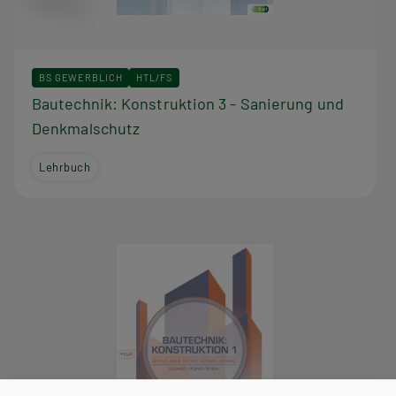
BS GEWERBLICH
HTL/FS
Bautechnik: Konstruktion 3 - Sanierung und
Denkmalschutz
Lehrbuch