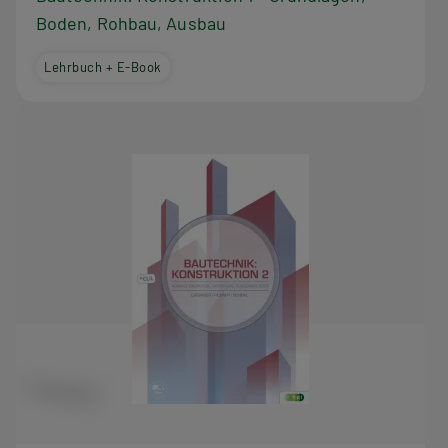
i
Boden, Rohbau, Ausbau
e
Lehrbuch + E-Book
s
e
r
R
e
i
h
e