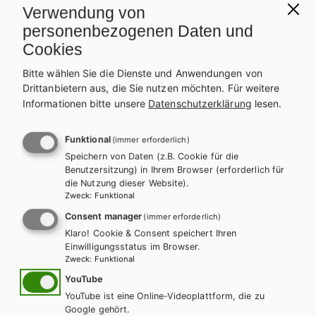
Verwendung von
personenbezogenen Daten und
Cookies
Bitte wählen Sie die Dienste und Anwendungen von
Drittanbietern aus, die Sie nutzen möchten.
Für weitere
Informationen bitte unsere
Datenschutzerklärung
lesen.
BS GEWERBLICH
HTL/FS
Bautechnik: Konstruktion 1 – Grundlagen,
Funktional
(immer erforderlich)
Boden, Rohbau, Ausbau E-Book Solo
Speichern von Daten (z.B. Cookie für die
Benutzersitzung) in Ihrem Browser (erforderlich für
Lehrbuch + E-Book
die Nutzung dieser Website).
Zweck
:
Funktional
Consent manager
(immer erforderlich)
Klaro! Cookie & Consent speichert Ihren
Einwilligungsstatus im Browser.
Zweck
:
Funktional
YouTube
YouTube ist eine Online-Videoplattform, die zu
Google gehört.