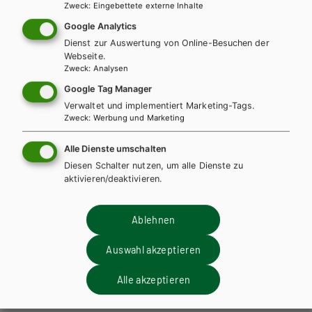
Zweck
:
Eingebettete externe Inhalte
Google Analytics
Dienst zur Auswertung von Online-Besuchen der
Webseite.
Zweck
:
Analysen
Google Tag Manager
Verwaltet und implementiert Marketing-Tags.
Zweck
:
Werbung und Marketing
HTL/FS
Alle Dienste umschalten
Bautechnik: Konstruktion 2 – Ausbau,
Diesen Schalter nutzen, um alle Dienste zu
aktivieren/deaktivieren.
Bauphysik, Sanierung, Außenanlagen E-Book
Solo
Ablehnen
Lehrbuch + E-Book
Auswahl akzeptieren
Alle akzeptieren