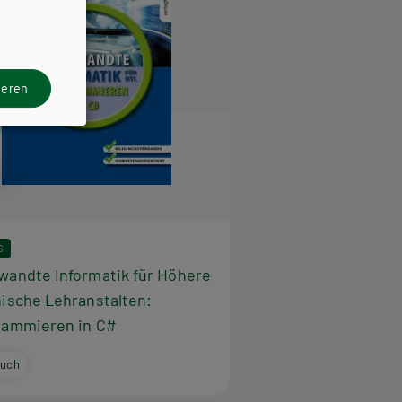
ieren
S
andte Informatik für Höhere
ische Lehranstalten:
rammieren in C#
buch