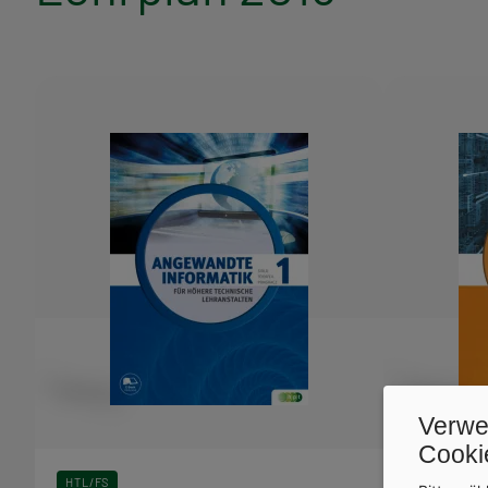
Bücher
aus
dieser
Reihe
Verwe
Cooki
HTL/FS
HTL/FS