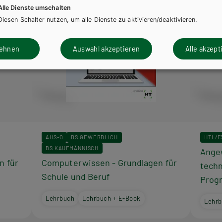
Alle Dienste umschalten
Diesen Schalter nutzen, um alle Dienste zu aktivieren/deaktivieren.
lehnen
Auswahl akzeptieren
Alle akzept
AHS-O
BS GEWERBLICH
HTL/F
BS KAUFMÄNNISCH
Angew
n für
Computerwissen - Grundlagen für
techn
Schule und Beruf
Prog
Lehrbuch
Lehrbuch + E-Book
Lehr