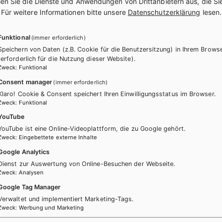
len Sie die Dienste und Anwendungen von Drittanbietern aus, die Si
te Informatik für Höhere
Angewandte Informatik f
.
Für weitere Informationen bitte unsere
Datenschutzerklärung
lesen.
he Lehranstalten, Band 2
technische Lehranstalten
Funktional
(immer erforderlich)
E-Book Solo
+ E-Book
Speichern von Daten (z.B. Cookie für die Benutzersitzung) in Ihrem Brows
(erforderlich für die Nutzung dieser Website).
Lehrbuch + E-Book
E-Book Solo
Zweck
:
Funktional
Lehrbuch E-Book Solo
Consent manager
(immer erforderlich)
Klaro! Cookie & Consent speichert Ihren Einwilligungsstatus im Browser.
Zweck
:
Funktional
YouTube
YouTube ist eine Online-Videoplattform, die zu Google gehört.
Zweck
:
Eingebettete externe Inhalte
Google Analytics
ücher könnten Sie ebenfalls inter
Dienst zur Auswertung von Online-Besuchen der Webseite.
Zweck
:
Analysen
Google Tag Manager
Verwaltet und implementiert Marketing-Tags.
Zweck
:
Werbung und Marketing