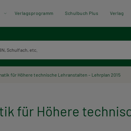
der
Direkt zum Inhalt
Verlagsprogramm
Schulbuch Plus
Verlag
ü
textsuche
atik für Höhere technische Lehranstalten – Lehrplan 2015
ik für Höhere technisc