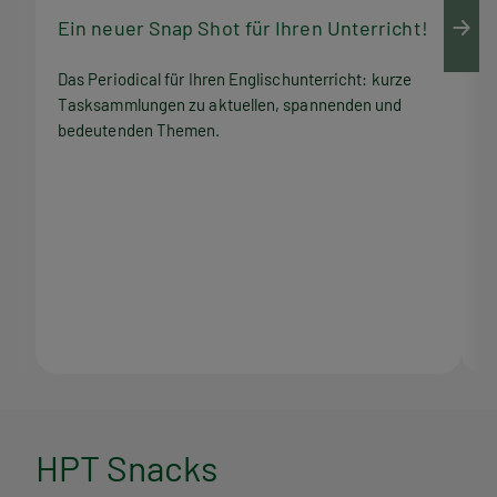
Ein neuer Snap Shot für Ihren Unterricht!
M
Das Periodical für Ihren Englischunterricht: kurze
Q
Tasksammlungen zu aktuellen, spannenden und
Z
bedeutenden Themen.
M
H
HPT Snacks