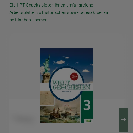
P
Die HPT Snacks bieten Ihnen umfangreiche
Arbeitsblätter zu historischen sowie tagesaktuellen
T
politischen Themen
S
n
a
c
k
s