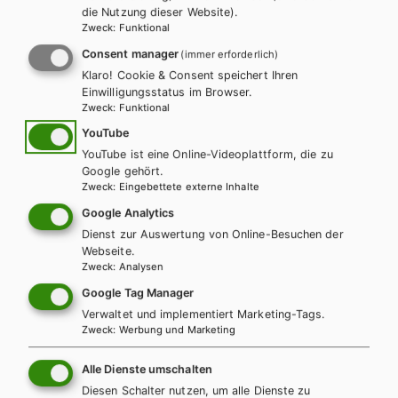
die Nutzung dieser Website).
Zweck
:
Funktional
LEHRERSERVICE
Karin Ritz
Consent manager
(immer erforderlich)
Klaro! Cookie & Consent speichert Ihren
Einwilligungsstatus im Browser.
+ 43 1 403 77 77 70
Zweck
:
Funktional
YouTube
YouTube ist eine Online-Videoplattform, die zu
karin.ritz@hpt.at
Google gehört.
Zweck
:
Eingebettete externe Inhalte
Google Analytics
LEHRERSERVICE
Dienst zur Auswertung von Online-Besuchen der
Elisabeth Gettinger
Webseite.
Zweck
:
Analysen
Google Tag Manager
+ 43 1 403 77 77 164
Verwaltet und implementiert Marketing-Tags.
Zweck
:
Werbung und Marketing
elisabeth.gettinger@hpt.at
Alle Dienste umschalten
Diesen Schalter nutzen, um alle Dienste zu