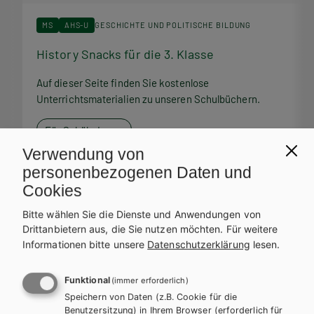
MS
AHS-U
GESCHICHTE UND POLITISCHE BILDUNG
History Snacks für die 3. Klasse
H
Auf dieser Seite finden Sie kostenlose
A
Unterrichtsmaterialien zu unseren Schulbüchern.
U
Für SchülerInnen
Verwendung von
personenbezogenen Daten und
Cookies
Bitte wählen Sie die Dienste und Anwendungen von
Service Team
Drittanbietern aus, die Sie nutzen möchten.
Für weitere
Informationen bitte unsere
Datenschutzerklärung
lesen.
Bei Fragen zu Ihrer Bestellung steht Ihnen unser Service-Team
zur Verfügung.
Funktional
(immer erforderlich)
Speichern von Daten (z.B. Cookie für die
Benutzersitzung) in Ihrem Browser (erforderlich für