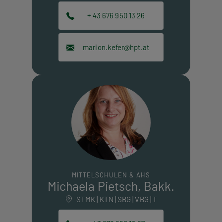
+ 43 676 950 13 26
marion.kefer@hpt.at
MITTELSCHULEN & AHS
Michaela Pietsch, Bakk.
STMK | KTN | SBG | VBG | T