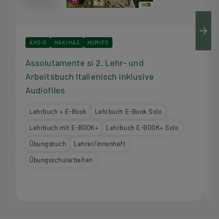
AHS-O
HAK/HAS
HUM/FS
Assolutamente sì 2. Lehr- und
A
Arbeitsbuch Italienisch inklusive
I
Audiofiles
Lehrbuch + E-Book
Lehrbuch E-Book Solo
Lehrbuch mit E-BOOK+
Lehrbuch E-BOOK+ Solo
Übungsbuch
Lehrer/innenheft
Übungsschularbeiten