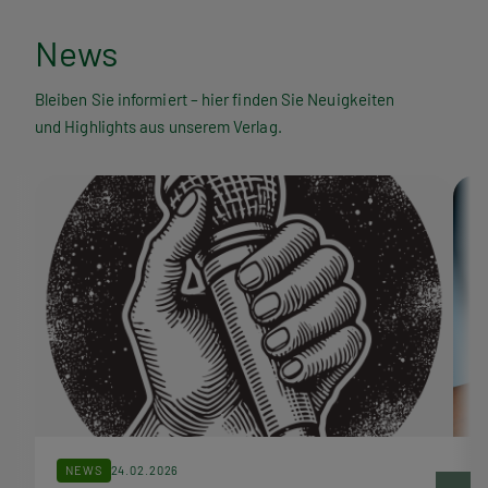
N
News
e
Bleiben Sie informiert – hier finden Sie Neuigkeiten
und Highlights aus unserem Verlag.
w
s
NEWS
24.02.2026