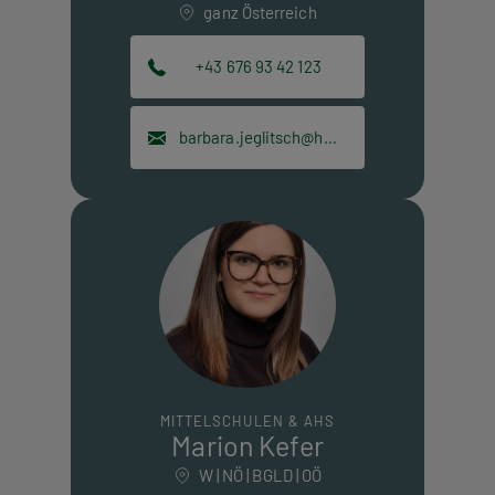
ganz Österreich
+43 676 93 42 123
barbara.jeglitsch@hpt.at
MITTELSCHULEN & AHS
Marion Kefer
W | NÖ | BGLD | OÖ