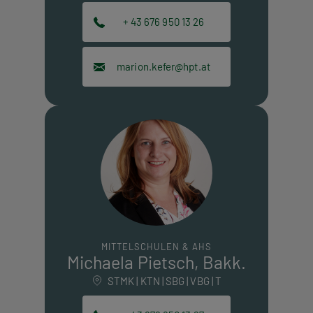
+ 43 676 950 13 26
marion.kefer@hpt.at
MITTELSCHULEN & AHS
Michaela Pietsch, Bakk.
STMK | KTN | SBG | VBG | T