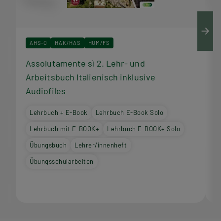
AHS-O
HAK/HAS
HUM/FS
Assolutamente sì 2. Lehr- und
A
Arbeitsbuch Italienisch inklusive
I
Audiofiles
Lehrbuch + E-Book
Lehrbuch E-Book Solo
Lehrbuch mit E-BOOK+
Lehrbuch E-BOOK+ Solo
Übungsbuch
Lehrer/innenheft
Übungsschularbeiten