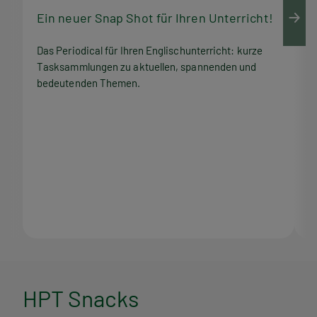
Ein neuer Snap Shot für Ihren Unterricht!
M
Das Periodical für Ihren Englischunterricht: kurze
Q
Tasksammlungen zu aktuellen, spannenden und
Z
bedeutenden Themen.
M
H
HPT Snacks