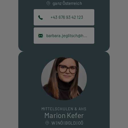
ganz Österreich
+43 676 93 42 123
barbara.jeglitsch@hpt.at
MITTELSCHULEN & AHS
Marion Kefer
W | NÖ | BGLD | OÖ