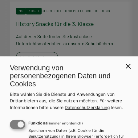
MS
AHS-U
GESCHICHTE UND POLITISCHE BILDUNG
History Snacks für die 3. Klasse
H
Auf dieser Seite finden Sie kostenlose
A
Unterrichtsmaterialien zu unseren Schulbüchern.
U
Für SchülerInnen
Verwendung von
personenbezogenen Daten und
Cookies
Bitte wählen Sie die Dienste und Anwendungen von
Service Team
Drittanbietern aus, die Sie nutzen möchten.
Für weitere
Informationen bitte unsere
Datenschutzerklärung
lesen.
Bei Fragen zu Ihrer Bestellung steht Ihnen unser Service-Team
zur Verfügung.
Funktional
(immer erforderlich)
Speichern von Daten (z.B. Cookie für die
Benutzersitzung) in Ihrem Browser (erforderlich für