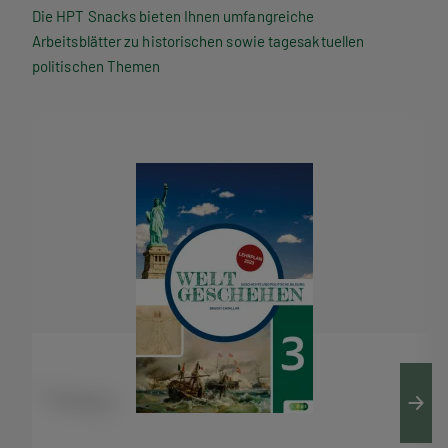
P
Die HPT Snacks bieten Ihnen umfangreiche
Arbeitsblätter zu historischen sowie tagesaktuellen
T
politischen Themen
S
n
a
c
k
s