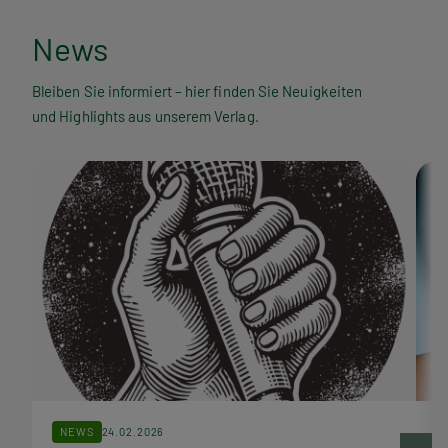
N
News
e
Bleiben Sie informiert – hier finden Sie Neuigkeiten
und Highlights aus unserem Verlag.
w
s
NEWS
24.02.2026