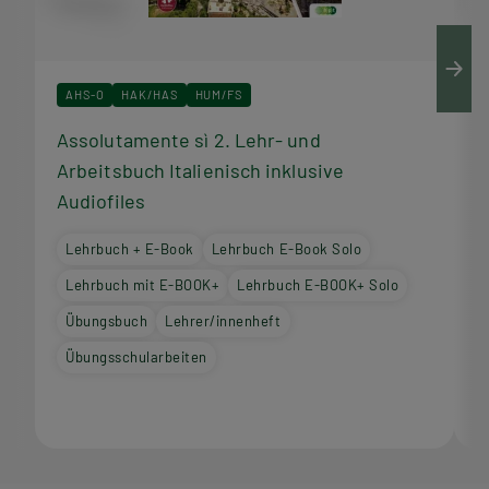
AHS-O
HAK/HAS
HUM/FS
Assolutamente sì 2. Lehr- und
A
Arbeitsbuch Italienisch inklusive
I
Audiofiles
Lehrbuch + E-Book
Lehrbuch E-Book Solo
Lehrbuch mit E-BOOK+
Lehrbuch E-BOOK+ Solo
Übungsbuch
Lehrer/innenheft
Übungsschularbeiten