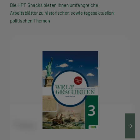
P
Die HPT Snacks bieten Ihnen umfangreiche
Arbeitsblätter zu historischen sowie tagesaktuellen
T
politischen Themen
S
n
a
c
k
s