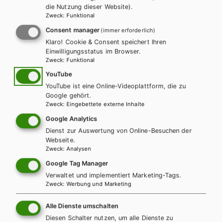
die Nutzung dieser Website).
Zweck
:
Funktional
LEHRERSERVICE
Karin Ritz
Consent manager
(immer erforderlich)
Klaro! Cookie & Consent speichert Ihren
Einwilligungsstatus im Browser.
+ 43 1 403 77 77 70
Zweck
:
Funktional
YouTube
YouTube ist eine Online-Videoplattform, die zu
karin.ritz@hpt.at
Google gehört.
Zweck
:
Eingebettete externe Inhalte
Google Analytics
LEHRERSERVICE
Dienst zur Auswertung von Online-Besuchen der
Elisabeth Gettinger
Webseite.
Zweck
:
Analysen
Google Tag Manager
+ 43 1 403 77 77 164
Verwaltet und implementiert Marketing-Tags.
Zweck
:
Werbung und Marketing
elisabeth.gettinger@hpt.at
Alle Dienste umschalten
Diesen Schalter nutzen, um alle Dienste zu