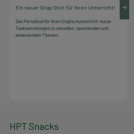
Ein neuer Snap Shot für Ihren Unterricht!
M
Das Periodical für Ihren Englischunterricht: kurze
Q
Tasksammlungen zu aktuellen, spannenden und
Z
bedeutenden Themen.
M
H
HPT Snacks