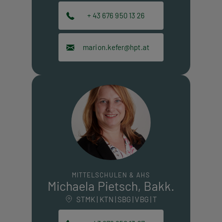
+ 43 676 950 13 26
marion.kefer@hpt.at
MITTELSCHULEN & AHS
Michaela Pietsch, Bakk.
STMK | KTN | SBG | VBG | T