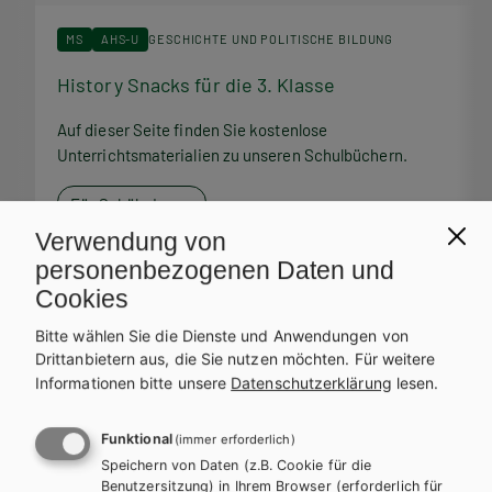
MS
AHS-U
GESCHICHTE UND POLITISCHE BILDUNG
History Snacks für die 3. Klasse
H
Auf dieser Seite finden Sie kostenlose
A
Unterrichtsmaterialien zu unseren Schulbüchern.
U
Für SchülerInnen
Verwendung von
personenbezogenen Daten und
Cookies
Bitte wählen Sie die Dienste und Anwendungen von
Service Team
Drittanbietern aus, die Sie nutzen möchten.
Für weitere
Informationen bitte unsere
Datenschutzerklärung
lesen.
Bei Fragen zu Ihrer Bestellung steht Ihnen unser Service-Team
zur Verfügung.
Funktional
(immer erforderlich)
Speichern von Daten (z.B. Cookie für die
Benutzersitzung) in Ihrem Browser (erforderlich für