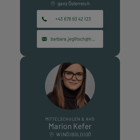
ganz Österreich
+43 676 93 42 123
barbara.jeglitsch@hpt.at
MITTELSCHULEN & AHS
Marion Kefer
W | NÖ | BGLD | OÖ