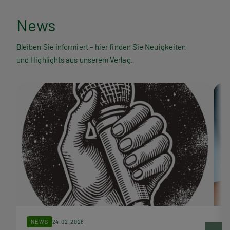
N
News
e
Bleiben Sie informiert – hier finden Sie Neuigkeiten
und Highlights aus unserem Verlag.
w
s
NEWS
24.02.2026