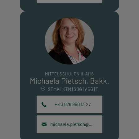
MITTELSCHULEN & AHS
Michaela Pietsch, Bakk.
STMK | KTN | SBG | VBG | T
+ 43 676 950 13 27
michaela.pietsch@hpt.at