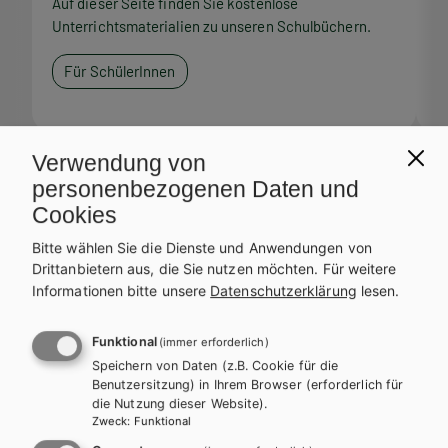
Auf dieser Seite finden Sie kostenlose
A
Unterrichtsmaterialien zu unseren Schulbüchern.
U
Für SchülerInnen
Verwendung von
personenbezogenen Daten und
Service Team
Cookies
Bitte wählen Sie die Dienste und Anwendungen von
Bei Fragen zu Ihrer Bestellung steht Ihnen unser Service-Team
Drittanbietern aus, die Sie nutzen möchten.
Für weitere
zur Verfügung.
Informationen bitte unsere
Datenschutzerklärung
lesen.
Funktional
(immer erforderlich)
Speichern von Daten (z.B. Cookie für die
LEHRERSERVICE
Benutzersitzung) in Ihrem Browser (erforderlich für
Karin Ritz
die Nutzung dieser Website).
Zweck
:
Funktional
+ 43 1 403 77 77 70