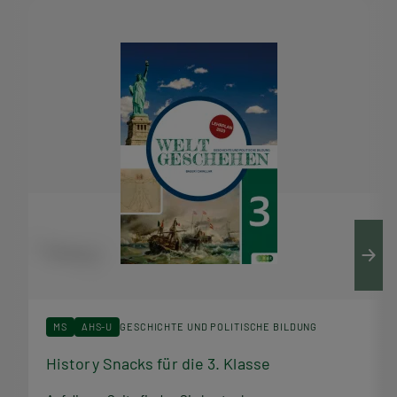
n
a
c
k
s
MS
AHS-U
GESCHICHTE UND POLITISCHE BILDUNG
History Snacks für die 3. Klasse
H