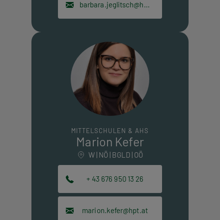
barbara.jeglitsch@hpt.at
MITTELSCHULEN & AHS
Marion Kefer
W | NÖ | BGLD | OÖ
+ 43 676 950 13 26
marion.kefer@hpt.at