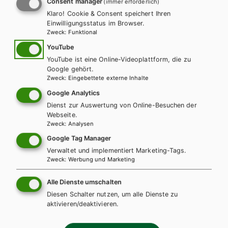
Consent manager
(immer erforderlich)
Klaro! Cookie & Consent speichert Ihren
Einwilligungsstatus im Browser.
karin.ritz@hpt.at
Zweck
:
Funktional
YouTube
YouTube ist eine Online-Videoplattform, die zu
Google gehört.
LEHRERSERVICE
Zweck
:
Eingebettete externe Inhalte
Elisabeth Gettinger
Google Analytics
Dienst zur Auswertung von Online-Besuchen der
+ 43 1 403 77 77 164
Webseite.
Zweck
:
Analysen
Google Tag Manager
elisabeth.gettinger@hpt.at
Verwaltet und implementiert Marketing-Tags.
Zweck
:
Werbung und Marketing
Alle Dienste umschalten
Außendienst
Diesen Schalter nutzen, um alle Dienste zu
aktivieren/deaktivieren.
Für die Vereinbarung von Beratungs- und