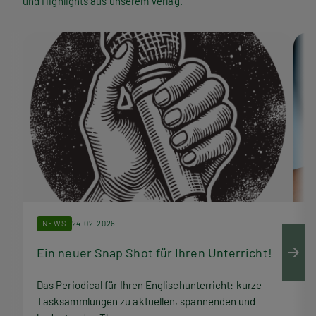
und Highlights aus unserem Verlag.
w
s
NEWS
24.02.2026
Ein neuer Snap Shot für Ihren Unterricht!
M
Das Periodical für Ihren Englischunterricht: kurze
Q
Tasksammlungen zu aktuellen, spannenden und
Z