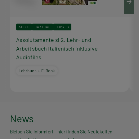
AHS-O
HAK/HAS
HUM/FS
Assolutamente sì 2. Lehr- und
A
Arbeitsbuch Italienisch inklusive
I
Audiofiles
Lehrbuch + E-Book
N
News
e
Bleiben Sie informiert – hier finden Sie Neuigkeiten