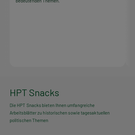
bedeutenden Themen.
M
H
HPT Snacks
P
Die HPT Snacks bieten Ihnen umfangreiche
Arbeitsblätter zu historischen sowie tagesaktuellen
T
politischen Themen
S