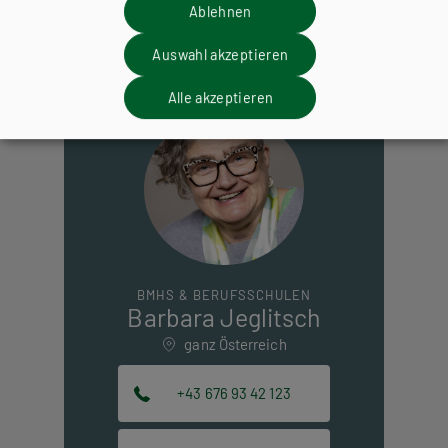
Evaluierungsgesprächen oder von Buchpräsentationen können
Ablehnen
Sie sich direkt an unsere Fachberaterinnen wenden.
Auswahl akzeptieren
Alle akzeptieren
BMHS & BERUFSSCHULEN
Barbara Jeglitsch
ganz Österreich
+43 676 93 42 123