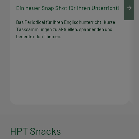
Ein neuer Snap Shot für Ihren Unterricht!
M
Das Periodical für Ihren Englischunterricht: kurze
Q
Tasksammlungen zu aktuellen, spannenden und
Z
bedeutenden Themen.
M
H
HPT Snacks