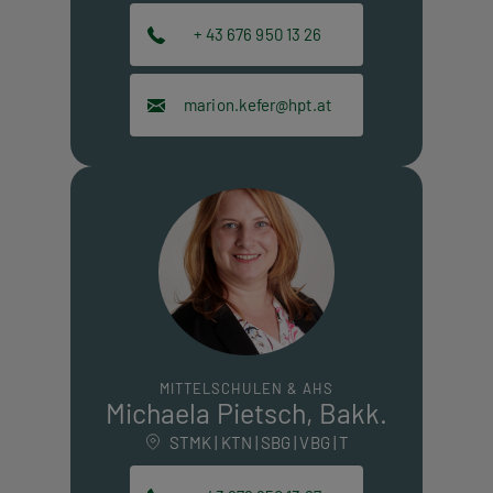
+ 43 676 950 13 26
marion.kefer@hpt.at
MITTELSCHULEN & AHS
Michaela Pietsch, Bakk.
STMK | KTN | SBG | VBG | T