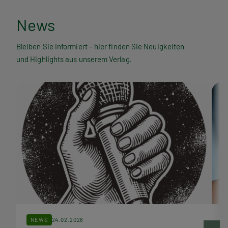
N
News
e
Bleiben Sie informiert – hier finden Sie Neuigkeiten
und Highlights aus unserem Verlag.
w
s
NEWS
24.02.2026