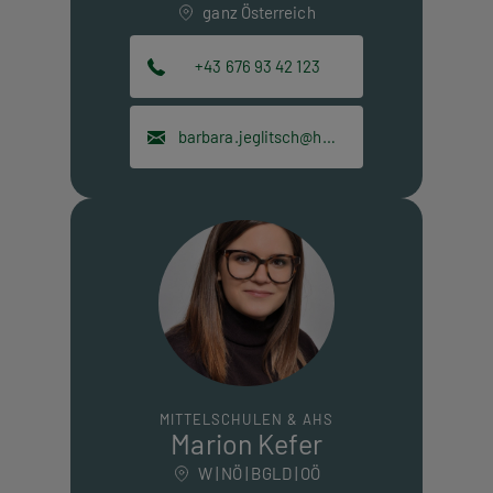
ganz Österreich
+43 676 93 42 123
barbara.jeglitsch@hpt.at
MITTELSCHULEN & AHS
Marion Kefer
W | NÖ | BGLD | OÖ