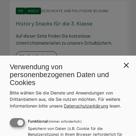
MS
AHS-U
GESCHICHTE UND POLITISCHE BILDUNG
History Snacks für die 3. Klasse
H
Auf dieser Seite finden Sie kostenlose
A
Unterrichtsmaterialien zu unseren Schulbüchern.
U
Für SchülerInnen
Verwendung von
personenbezogenen Daten und
Cookies
Bitte wählen Sie die Dienste und Anwendungen von
Service Team
Drittanbietern aus, die Sie nutzen möchten.
Für weitere
Informationen bitte unsere
Datenschutzerklärung
lesen.
Bei Fragen zu Ihrer Bestellung steht Ihnen unser Service-Team
zur Verfügung.
Funktional
(immer erforderlich)
Speichern von Daten (z.B. Cookie für die
Benutzersitzung) in Ihrem Browser (erforderlich für