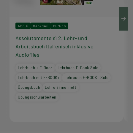
AHS-O
HAK/HAS
HUM/FS
Assolutamente sì 2. Lehr- und
A
Arbeitsbuch Italienisch inklusive
I
Audiofiles
Lehrbuch + E-Book
Lehrbuch E-Book Solo
Lehrbuch mit E-BOOK+
Lehrbuch E-BOOK+ Solo
Übungsbuch
Lehrer/innenheft
Übungsschularbeiten