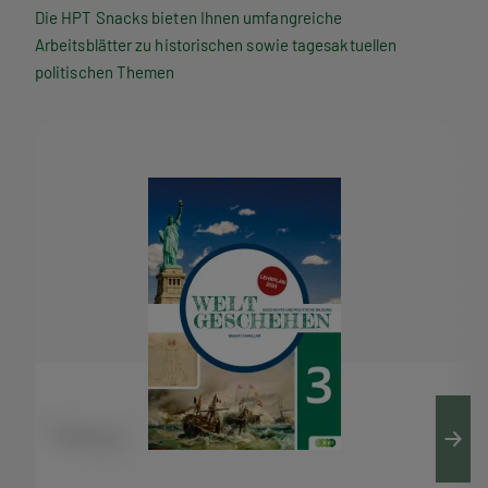
P
Die HPT Snacks bieten Ihnen umfangreiche
Arbeitsblätter zu historischen sowie tagesaktuellen
T
politischen Themen
S
n
a
c
k
s