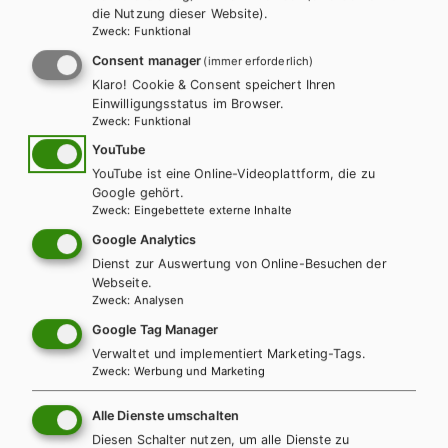
die Nutzung dieser Website).
Zweck
:
Funktional
LEHRERSERVICE
Karin Ritz
Consent manager
(immer erforderlich)
Klaro! Cookie & Consent speichert Ihren
Einwilligungsstatus im Browser.
+ 43 1 403 77 77 70
Zweck
:
Funktional
YouTube
YouTube ist eine Online-Videoplattform, die zu
karin.ritz@hpt.at
Google gehört.
Zweck
:
Eingebettete externe Inhalte
Google Analytics
LEHRERSERVICE
Dienst zur Auswertung von Online-Besuchen der
Elisabeth Gettinger
Webseite.
Zweck
:
Analysen
Google Tag Manager
+ 43 1 403 77 77 164
Verwaltet und implementiert Marketing-Tags.
Zweck
:
Werbung und Marketing
elisabeth.gettinger@hpt.at
Alle Dienste umschalten
Diesen Schalter nutzen, um alle Dienste zu