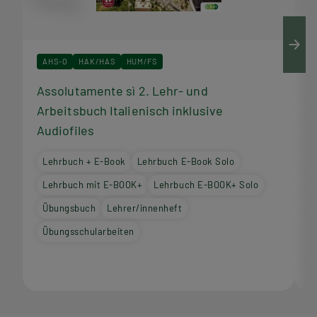
AHS-O
HAK/HAS
HUM/FS
Assolutamente sì 2. Lehr- und
A
Arbeitsbuch Italienisch inklusive
I
Audiofiles
Lehrbuch + E-Book
Lehrbuch E-Book Solo
Lehrbuch mit E-BOOK+
Lehrbuch E-BOOK+ Solo
Übungsbuch
Lehrer/innenheft
Übungsschularbeiten