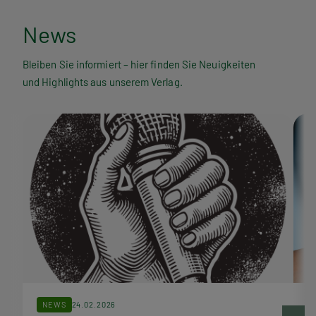
N
News
e
Bleiben Sie informiert – hier finden Sie Neuigkeiten
und Highlights aus unserem Verlag.
w
s
NEWS
24.02.2026