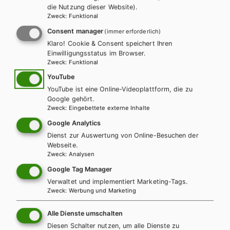
die Nutzung dieser Website).
Zweck
:
Funktional
LEHRERSERVICE
Karin Ritz
Consent manager
(immer erforderlich)
Klaro! Cookie & Consent speichert Ihren
Einwilligungsstatus im Browser.
+ 43 1 403 77 77 70
Zweck
:
Funktional
YouTube
YouTube ist eine Online-Videoplattform, die zu
karin.ritz@hpt.at
Google gehört.
Zweck
:
Eingebettete externe Inhalte
Google Analytics
LEHRERSERVICE
Dienst zur Auswertung von Online-Besuchen der
Elisabeth Gettinger
Webseite.
Zweck
:
Analysen
Google Tag Manager
+ 43 1 403 77 77 164
Verwaltet und implementiert Marketing-Tags.
Zweck
:
Werbung und Marketing
elisabeth.gettinger@hpt.at
Alle Dienste umschalten
Diesen Schalter nutzen, um alle Dienste zu