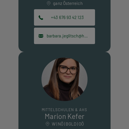
ganz Österreich
+43 676 93 42 123
barbara.jeglitsch@hpt.at
MITTELSCHULEN & AHS
Marion Kefer
W | NÖ | BGLD | OÖ