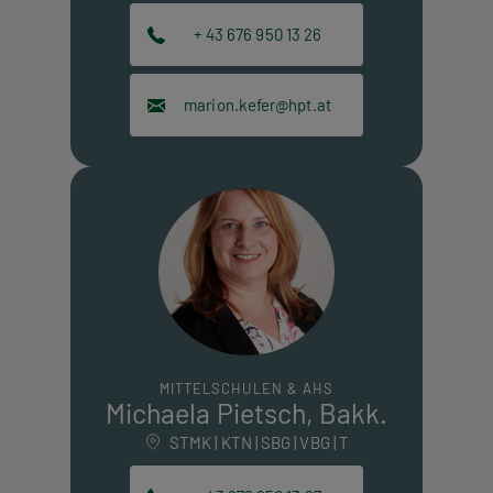
+ 43 676 950 13 26
marion.kefer@hpt.at
MITTELSCHULEN & AHS
Michaela Pietsch, Bakk.
STMK | KTN | SBG | VBG | T