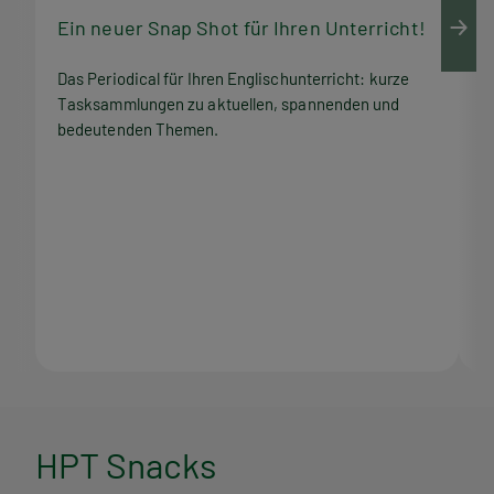
Ein neuer Snap Shot für Ihren Unterricht!
M
Das Periodical für Ihren Englischunterricht: kurze
Q
Tasksammlungen zu aktuellen, spannenden und
Z
bedeutenden Themen.
M
H
HPT Snacks