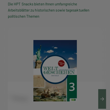
P
Die HPT Snacks bieten Ihnen umfangreiche
Arbeitsblätter zu historischen sowie tagesaktuellen
T
politischen Themen
S
n
a
c
k
s