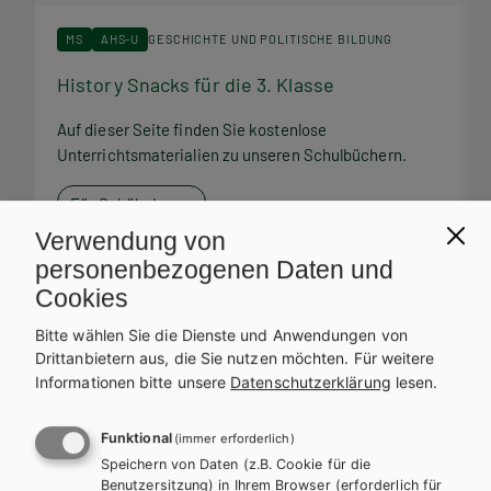
MS
AHS-U
GESCHICHTE UND POLITISCHE BILDUNG
History Snacks für die 3. Klasse
H
Auf dieser Seite finden Sie kostenlose
A
Unterrichtsmaterialien zu unseren Schulbüchern.
U
Für SchülerInnen
Verwendung von
personenbezogenen Daten und
Cookies
Bitte wählen Sie die Dienste und Anwendungen von
Service Team
Drittanbietern aus, die Sie nutzen möchten.
Für weitere
Informationen bitte unsere
Datenschutzerklärung
lesen.
Bei Fragen zu Ihrer Bestellung steht Ihnen unser Service-Team
zur Verfügung.
Funktional
(immer erforderlich)
Speichern von Daten (z.B. Cookie für die
Benutzersitzung) in Ihrem Browser (erforderlich für