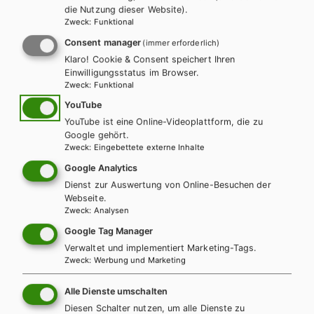
die Nutzung dieser Website).
Zweck
:
Funktional
LEHRERSERVICE
Karin Ritz
Consent manager
(immer erforderlich)
Klaro! Cookie & Consent speichert Ihren
Einwilligungsstatus im Browser.
+ 43 1 403 77 77 70
Zweck
:
Funktional
YouTube
YouTube ist eine Online-Videoplattform, die zu
karin.ritz@hpt.at
Google gehört.
Zweck
:
Eingebettete externe Inhalte
Google Analytics
LEHRERSERVICE
Dienst zur Auswertung von Online-Besuchen der
Elisabeth Gettinger
Webseite.
Zweck
:
Analysen
Google Tag Manager
+ 43 1 403 77 77 164
Verwaltet und implementiert Marketing-Tags.
Zweck
:
Werbung und Marketing
elisabeth.gettinger@hpt.at
Alle Dienste umschalten
Diesen Schalter nutzen, um alle Dienste zu