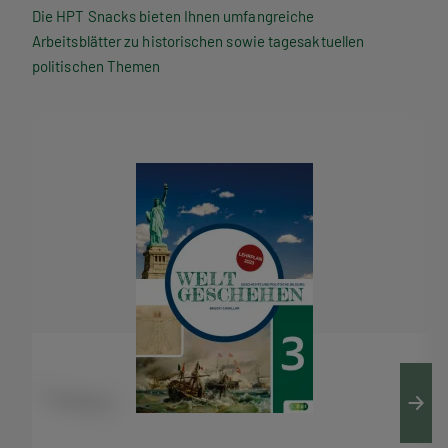
P
Die HPT Snacks bieten Ihnen umfangreiche
Arbeitsblätter zu historischen sowie tagesaktuellen
T
politischen Themen
S
n
a
c
k
s