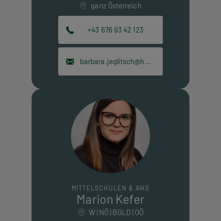
ganz Österreich
+43 676 93 42 123
barbara.jeglitsch@hpt.at
MITTELSCHULEN & AHS
Marion Kefer
W | NÖ | BGLD | OÖ