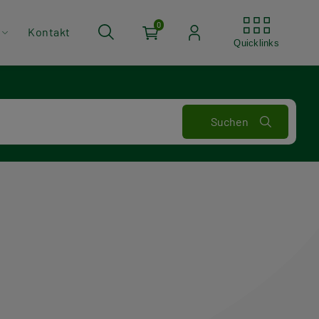
Quickli
0
Kontakt
Quicklinks