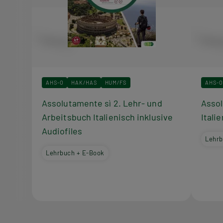
AHS-O
HAK/HAS
HUM/FS
AHS-O
Assolutamente sì 2. Lehr- und
Assol
Arbeitsbuch Italienisch inklusive
Itali
Audiofiles
Lehrb
Lehrbuch + E-Book