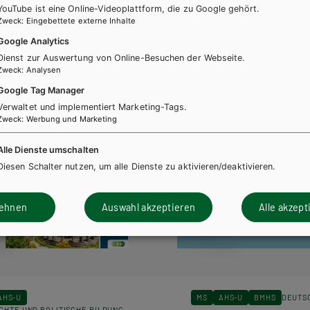
YouTube ist eine Online-Videoplattform, die zu Google gehört.
Zweck
:
Eingebettete externe Inhalte
Google Analytics
Dienst zur Auswertung von Online-Besuchen der Webseite.
Zweck
:
Analysen
Google Tag Manager
Verwaltet und implementiert Marketing-Tags.
Zweck
:
Werbung und Marketing
Alle Dienste umschalten
Diesen Schalter nutzen, um alle Dienste zu aktivieren/deaktivieren.
lehnen
Auswahl akzeptieren
Alle akzept
AHS-U
MS
AHS-U
BMHS
DEUTS
CHTE UND POLITISCHE BILDUNG