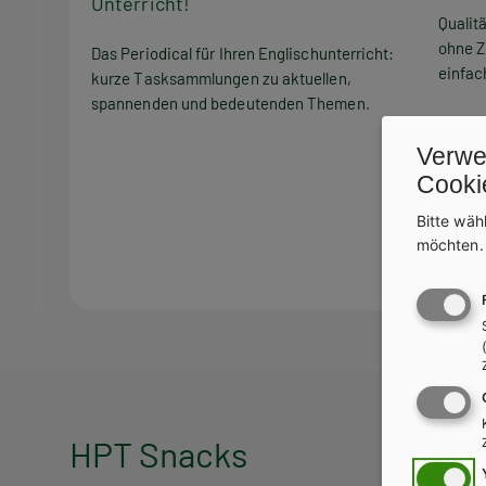
Unterricht!
Qualit
ohne Z
Das Periodical für Ihren Englischunterricht:
einfac
kurze Tasksammlungen zu aktuellen,
spannenden und bedeutenden Themen.
Verwe
Cooki
Bitte wäh
möchten
HPT Snacks
HPT