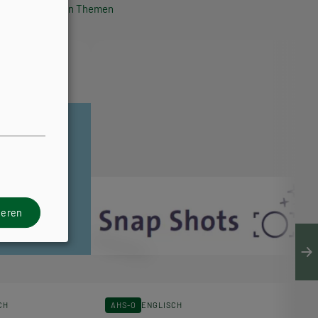
politischen Themen
ieren
CH
AHS-O
ENGLISCH