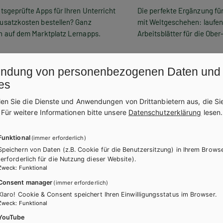
ätsgeprüfte Apps für Ihren Unterricht
Die perfekte Ergänzung für
usatzkosten bestellen? Ganz
mit Weltgeschehen: laufe
h auf dem Marktplatz Lernapps.
Arbeitsblätter für die Ober
ndung von personenbezogenen Daten und
es
len Sie die Dienste und Anwendungen von Drittanbietern aus, die Si
.
Für weitere Informationen bitte unsere
Datenschutzerklärung
lesen.
Funktional
(immer erforderlich)
Speichern von Daten (z.B. Cookie für die Benutzersitzung) in Ihrem Brows
(erforderlich für die Nutzung dieser Website).
Zweck
:
Funktional
Consent manager
(immer erforderlich)
Klaro! Cookie & Consent speichert Ihren Einwilligungsstatus im Browser.
Zweck
:
Funktional
YouTube