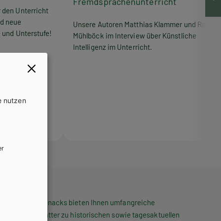
Fremdsprachenunterricht
 den Unterricht
nd neue
Unsere Autoren Matthias Klammer und Ralf
- und Unterstufe!
Mühlböck im Interview über Künstliche
Intelligenz im Unterricht.
e nutzen
er
Die HPT Snacks bieten Ihnen umfangreiche
Arbeitsblätter zu historischen sowie tagesaktuellen