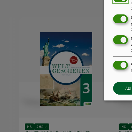
Snacks
Ab
MS
AHS-U
MS
GESCHICHTE UND POLITISCHE BILDUNG
GESCHI