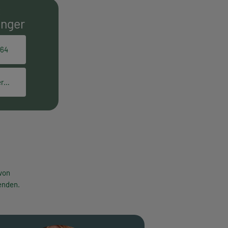
E
inger
164
elisabeth.gettinger@hpt.at
von
enden.