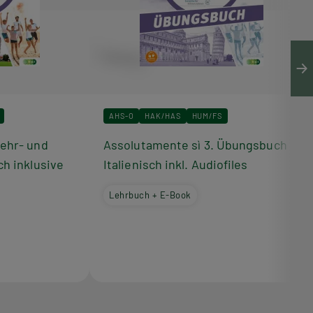
AHS-O
HAK/HAS
HUM/FS
Lehr- und
Assolutamente sì 3. Übungsbuch
ch inklusive
Italienisch inkl. Audiofiles
Lehrbuch + E-Book