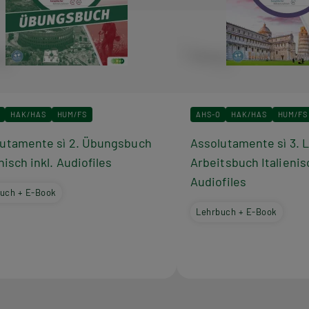
HAK/HAS
HUM/FS
AHS-O
HAK/HAS
HUM/FS
utamente sì 2. Übungsbuch
Assolutamente sì 3. 
enisch inkl. Audiofiles
Arbeitsbuch Italienis
Audiofiles
uch + E-Book
Lehrbuch + E-Book