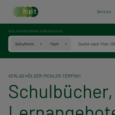
Hea
Service
Men
VERLAGSPROGRAMM DURCHSUCHEN
Verlagsprogramm Voll
Schulform
Fach
VERLAG HÖLDER-PICHLER-TEMPSKY
Schulbücher, 
Lernangebot