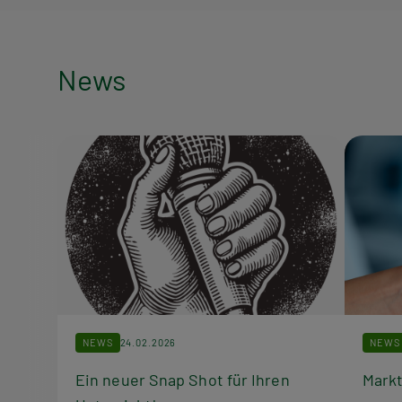
News
News
NEWS
24.02.2026
NEWS
Ein neuer Snap Shot für Ihren
Markt