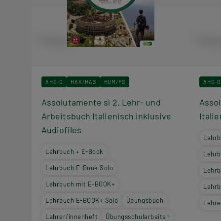
AHS-O
HAK/HAS
HUM/FS
AHS-O
Assolutamente sì 2. Lehr- und
Assol
Arbeitsbuch Italienisch inklusive
Itali
Audiofiles
Lehrb
Lehrbuch + E-Book
Lehrb
Lehrbuch E-Book Solo
Lehrb
Lehrbuch mit E-BOOK+
Lehrb
Lehrbuch E-BOOK+ Solo
Übungsbuch
Lehre
Lehrer/innenheft
Übungsschularbeiten