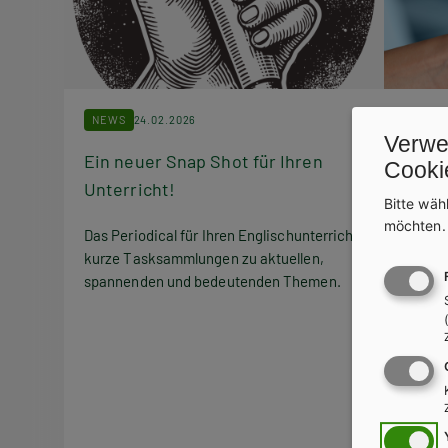
NEWS
24.02.2026
NEWS
Verwe
Ein neuer Snap Shot für Ihren
Markt
Cooki
Unterricht!
Bitte wäh
Qualit
möchten
ohne Z
Das Periodical für Ihren Englischunterricht:
einfac
kurze Tasksammlungen zu aktuellen,
spannenden und bedeutenden Themen.