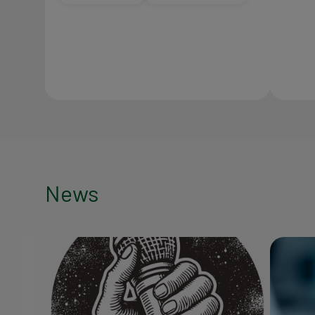
News
News