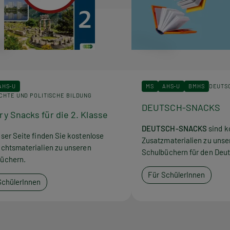
AHS-U
MS
AHS-U
BMHS
DEUTS
CHTE UND POLITISCHE BILDUNG
DEUTSCH-SNACKS
ry Snacks für die 2. Klasse
DEUTSCH-SNACKS
sind k
eser Seite finden Sie kostenlose
Zusatzmaterialien zu unse
ichtsmaterialien zu unseren
Schulbüchern für den Deut
üchern.
Für SchülerInnen
SchülerInnen