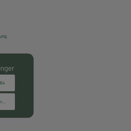
ung.
E
inger
164
elisabeth.gettinger@hpt.at