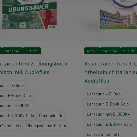
HAK/HAS
HUM/FS
AHS-O
HAK/HAS
HUM/FS
utamente sì 2. Übungsbuch
Assolutamente sì 3. 
enisch inkl. Audiofiles
Arbeitsbuch Italienis
Audiofiles
uch + E-Book
Lehrbuch + E-Book
uch E-Book Solo
Lehrbuch E-Book Solo
uch mit E-BOOK+
Lehrbuch mit E-BOOK+
uch E-BOOK+ Solo
Übungsbuch
Lehrbuch E-BOOK+ Solo
r/innenheft
Übungsschularbeiten
Lehrer/innenheft