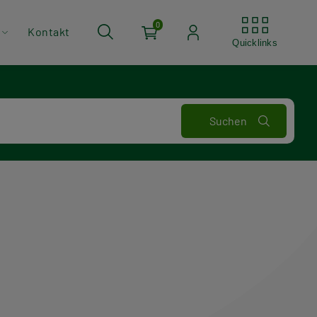
Quickli
0
Kontakt
Quicklinks