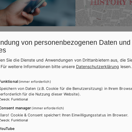
17.02.2026
NEWS
13.10.2025
ndung von personenbezogenen Daten und
platz Lernapps
History Snacks
es
len Sie die Dienste und Anwendungen von Drittanbietern aus, die Si
ätsgeprüfte Apps für Ihren Unterricht
Die perfekte Ergänzung für
.
Für weitere Informationen bitte unsere
Datenschutzerklärung
lesen.
usatzkosten bestellen? Ganz
mit Weltgeschehen: laufe
h auf dem Marktplatz Lernapps.
Arbeitsblätter für die Ober
Funktional
(immer erforderlich)
Speichern von Daten (z.B. Cookie für die Benutzersitzung) in Ihrem Brows
(erforderlich für die Nutzung dieser Website).
Zweck
:
Funktional
Consent manager
(immer erforderlich)
Klaro! Cookie & Consent speichert Ihren Einwilligungsstatus im Browser.
Zweck
:
Funktional
YouTube