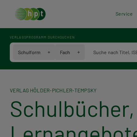
Hea
Service
Men
VERLAGSPROGRAMM DURCHSUCHEN
Verlagsprogramm Voll
Schulform
Fach
VERLAG HÖLDER-PICHLER-TEMPSKY
Schulbücher, 
Lernangebot