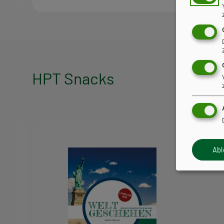
HPT Snacks
HPT
Snacks
Ab