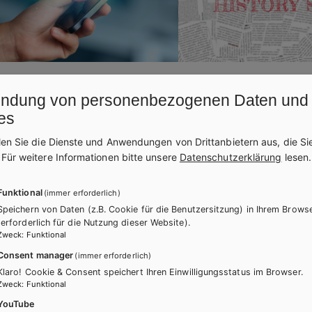
17.02.2026
NEWS
13.10.2025
ndung von personenbezogenen Daten und
platz Lernapps
History Snacks
es
len Sie die Dienste und Anwendungen von Drittanbietern aus, die Si
ätsgeprüfte Apps für Ihren Unterricht
Die perfekte Ergänzung für
.
Für weitere Informationen bitte unsere
Datenschutzerklärung
lesen.
usatzkosten bestellen? Ganz
mit Weltgeschehen: laufe
h auf dem Marktplatz Lernapps.
Arbeitsblätter für die Ober
Funktional
(immer erforderlich)
Speichern von Daten (z.B. Cookie für die Benutzersitzung) in Ihrem Brows
(erforderlich für die Nutzung dieser Website).
Zweck
:
Funktional
Consent manager
(immer erforderlich)
Klaro! Cookie & Consent speichert Ihren Einwilligungsstatus im Browser.
Zweck
:
Funktional
YouTube