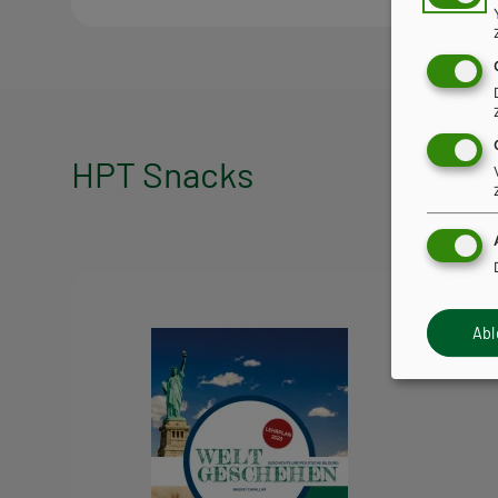
HPT Snacks
HPT
Snacks
Ab