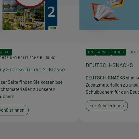
AHS-U
MS
AHS-U
BMHS
DEUTS
CHTE UND POLITISCHE BILDUNG
DEUTSCH-SNACKS
ry Snacks für die 2. Klasse
DEUTSCH-SNACKS
sind k
eser Seite finden Sie kostenlose
Zusatzmaterialien zu unse
ichtsmaterialien zu unseren
Schulbüchern für den Deut
üchern.
Für SchülerInnen
SchülerInnen