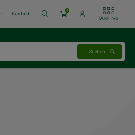
Quickli
0
Kontakt
Quicklinks