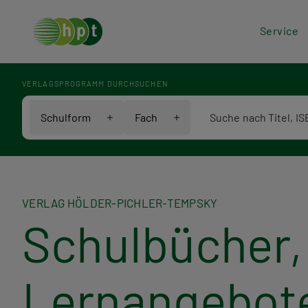
Hea
Service
Men
VERLAGSPROGRAMM DURCHSUCHEN
Verlagsprogramm Voll
Schulform
Fach
VERLAG HÖLDER-PICHLER-TEMPSKY
Schulbücher, 
Lernangebot