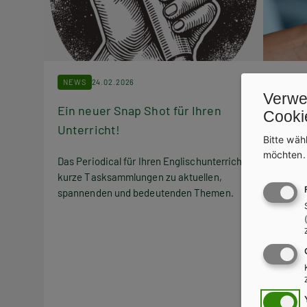
NEWS
24.02.2026
NEWS
Verwe
Ein neuer Snap Shot für Ihren
Markt
Cooki
Unterricht!
Bitte wäh
Qualit
möchten
ohne Z
Das Periodical für Ihren Englischunterricht:
einfac
kurze Tasksammlungen zu aktuellen,
spannenden und bedeutenden Themen.