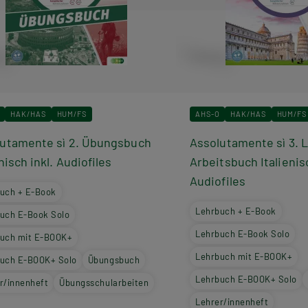
HAK/HAS
HUM/FS
AHS-O
HAK/HAS
HUM/FS
utamente sì 2. Übungsbuch
Assolutamente sì 3. 
enisch inkl. Audiofiles
Arbeitsbuch Italienis
Audiofiles
uch + E-Book
Lehrbuch + E-Book
uch E-Book Solo
Lehrbuch E-Book Solo
uch mit E-BOOK+
Lehrbuch mit E-BOOK+
uch E-BOOK+ Solo
Übungsbuch
Lehrbuch E-BOOK+ Solo
r/innenheft
Übungsschularbeiten
Lehrer/innenheft