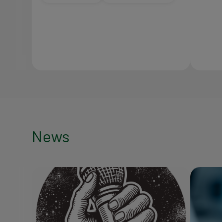
News
News