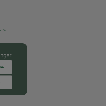
ung.
E
inger
164
elisabeth.gettinger@hpt.at