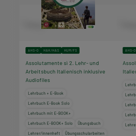
AHS-O
HAK/HAS
HUM/FS
AHS-O
Assolutamente sì 2. Lehr- und
Assol
Arbeitsbuch Italienisch inklusive
Itali
Audiofiles
Lehrb
Lehrbuch + E-Book
Lehrb
Lehrbuch E-Book Solo
Lehrb
Lehrbuch mit E-BOOK+
Lehrb
Lehrbuch E-BOOK+ Solo
Übungsbuch
Lehre
Lehrer/innenheft
Übungsschularbeiten