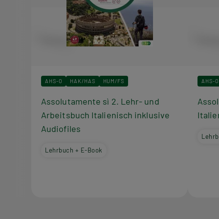
AHS-O
HAK/HAS
HUM/FS
AHS-O
Assolutamente sì 2. Lehr- und
Assol
Arbeitsbuch Italienisch inklusive
Itali
Audiofiles
Lehrb
Lehrbuch + E-Book