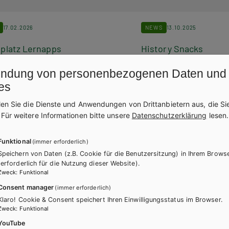
17.02.2026
NEWS
13.10.2025
platz Lernapps
History Snacks
ndung von personenbezogenen Daten und
ätsgeprüfte Apps für Ihren Unterricht
Die perfekte Ergänzung für
usatzkosten bestellen? Ganz
mit Weltgeschehen: laufe
es
h auf dem Marktplatz Lernapps.
Arbeitsblätter für die Ober
len Sie die Dienste und Anwendungen von Drittanbietern aus, die Si
.
Für weitere Informationen bitte unsere
Datenschutzerklärung
lesen.
Funktional
(immer erforderlich)
Speichern von Daten (z.B. Cookie für die Benutzersitzung) in Ihrem Brows
(erforderlich für die Nutzung dieser Website).
Zweck
:
Funktional
Consent manager
(immer erforderlich)
Klaro! Cookie & Consent speichert Ihren Einwilligungsstatus im Browser.
Zweck
:
Funktional
YouTube