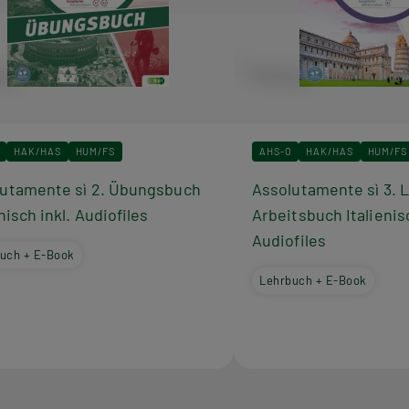
HAK/HAS
HUM/FS
AHS-O
HAK/HAS
HUM/FS
utamente sì 2. Übungsbuch
Assolutamente sì 3. 
enisch inkl. Audiofiles
Arbeitsbuch Italienis
Audiofiles
uch + E-Book
Lehrbuch + E-Book