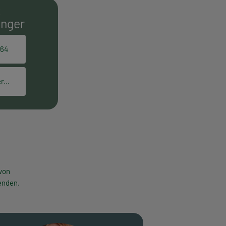
E
inger
164
elisabeth.gettinger@hpt.at
von
enden.