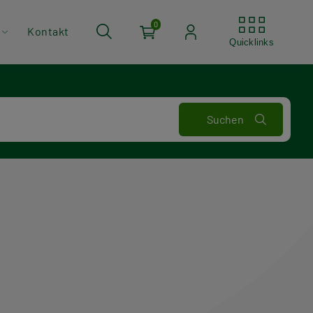
Quickli
0
Kontakt
Quicklinks