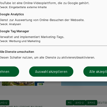
YouTube ist eine Online-Videoplattform, die zu Google gehört.
Zweck
:
Eingebettete externe Inhalte
Google Analytics
Dienst zur Auswertung von Online-Besuchen der Webseite.
Zweck
:
Analysen
Google Tag Manager
Verwaltet und implementiert Marketing-Tags.
Zweck
:
Werbung und Marketing
Alle Dienste umschalten
Diesen Schalter nutzen, um alle Dienste zu aktivieren/deaktivieren.
lehnen
Auswahl akzeptieren
Alle akzept
AHS-U
MS
AHS-U
BMHS
DEUTS
CHTE UND POLITISCHE BILDUNG