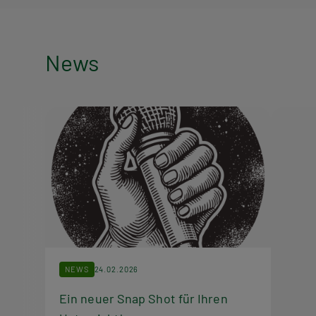
News
News
NEWS
24.02.2026
Ein neuer Snap Shot für Ihren