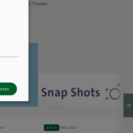
politischen Themen
ieren
CH
AHS-O
ENGLISCH