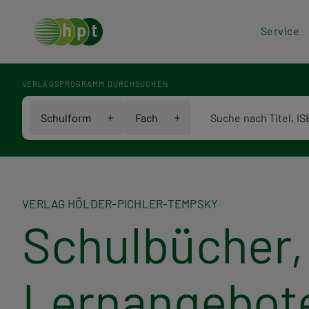
Hea
Service
Men
VERLAGSPROGRAMM DURCHSUCHEN
Verlagsprogramm Voll
Schulform
Fach
VERLAG HÖLDER-PICHLER-TEMPSKY
Schulbücher, 
Lernangebot