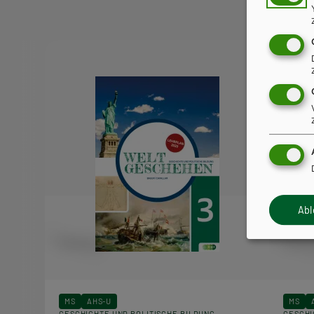
Snacks
Ab
MS
AHS-U
MS
GESCHICHTE UND POLITISCHE BILDUNG
GESCHI