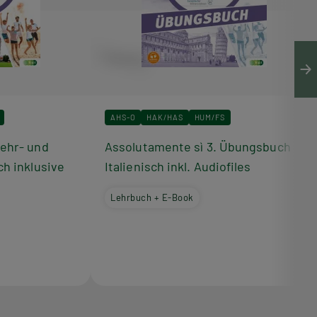
AHS-O
HAK/HAS
HUM/FS
Lehr- und
Assolutamente sì 3. Übungsbuch
ch inklusive
Italienisch inkl. Audiofiles
Lehrbuch + E-Book