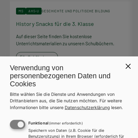
MS
AHS-U
GESCHICHTE UND POLITISCHE BILDUNG
History Snacks für die 3. Klasse
H
Auf dieser Seite finden Sie kostenlose
A
Unterrichtsmaterialien zu unseren Schulbüchern.
U
Für SchülerInnen
Verwendung von
personenbezogenen Daten und
Cookies
Bitte wählen Sie die Dienste und Anwendungen von
Service Team
Drittanbietern aus, die Sie nutzen möchten.
Für weitere
Informationen bitte unsere
Datenschutzerklärung
lesen.
Bei Fragen zu Ihrer Bestellung steht Ihnen unser Service-Team
zur Verfügung.
Funktional
(immer erforderlich)
Speichern von Daten (z.B. Cookie für die
Benutzersitzung) in Ihrem Browser (erforderlich für