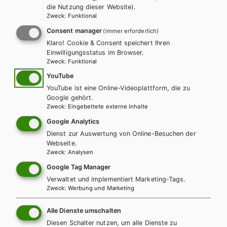
die Nutzung dieser Website).
Zweck
:
Funktional
LEHRERSERVICE
Karin Ritz
Consent manager
(immer erforderlich)
Klaro! Cookie & Consent speichert Ihren
Einwilligungsstatus im Browser.
+ 43 1 403 77 77 70
Zweck
:
Funktional
YouTube
YouTube ist eine Online-Videoplattform, die zu
karin.ritz@hpt.at
Google gehört.
Zweck
:
Eingebettete externe Inhalte
Google Analytics
LEHRERSERVICE
Dienst zur Auswertung von Online-Besuchen der
Elisabeth Gettinger
Webseite.
Zweck
:
Analysen
Google Tag Manager
+ 43 1 403 77 77 164
Verwaltet und implementiert Marketing-Tags.
Zweck
:
Werbung und Marketing
elisabeth.gettinger@hpt.at
Alle Dienste umschalten
Diesen Schalter nutzen, um alle Dienste zu