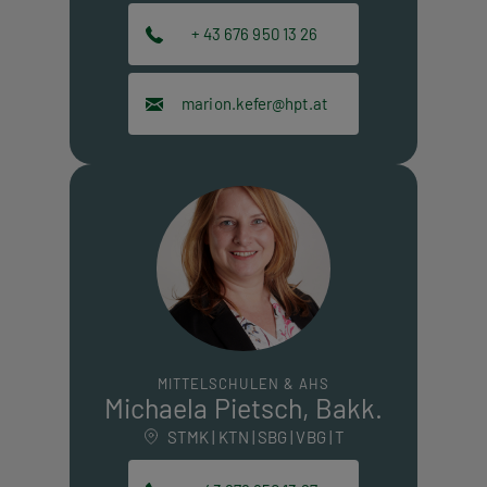
+ 43 676 950 13 26
marion.kefer@hpt.at
MITTELSCHULEN & AHS
Michaela Pietsch, Bakk.
STMK | KTN | SBG | VBG | T