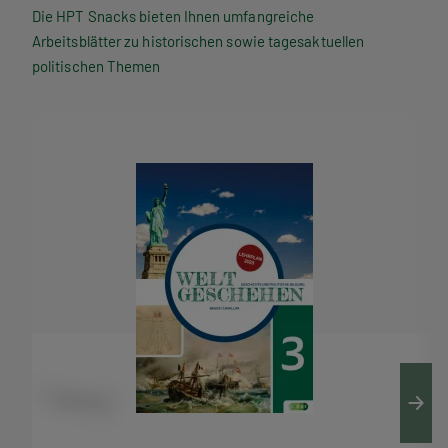
P
Die HPT Snacks bieten Ihnen umfangreiche
Arbeitsblätter zu historischen sowie tagesaktuellen
T
politischen Themen
S
n
a
c
k
s