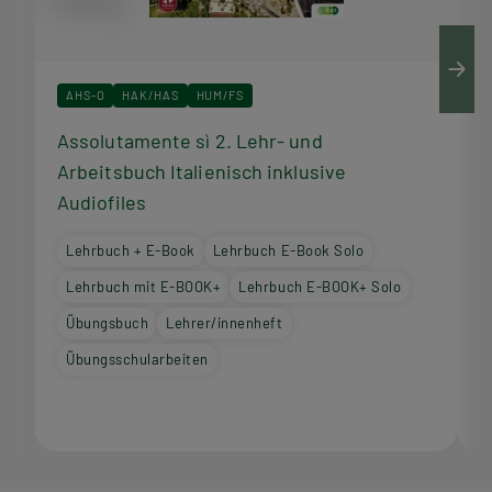
AHS-O
HAK/HAS
HUM/FS
Assolutamente sì 2. Lehr- und
A
Arbeitsbuch Italienisch inklusive
I
Audiofiles
Lehrbuch + E-Book
Lehrbuch E-Book Solo
Lehrbuch mit E-BOOK+
Lehrbuch E-BOOK+ Solo
Übungsbuch
Lehrer/innenheft
Übungsschularbeiten