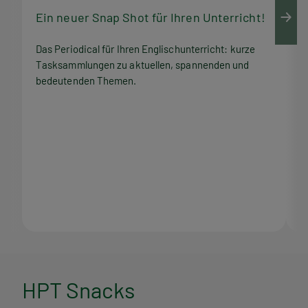
Ein neuer Snap Shot für Ihren Unterricht!
M
Das Periodical für Ihren Englischunterricht: kurze
Q
Tasksammlungen zu aktuellen, spannenden und
Z
bedeutenden Themen.
M
H
HPT Snacks