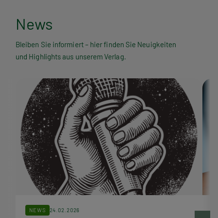
N
News
e
Bleiben Sie informiert – hier finden Sie Neuigkeiten
und Highlights aus unserem Verlag.
w
s
NEWS
24.02.2026