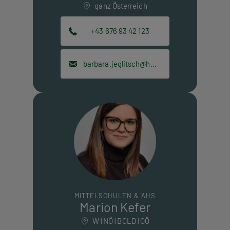
ganz Österreich
+43 676 93 42 123
barbara.jeglitsch@hpt.at
MITTELSCHULEN & AHS
Marion Kefer
W | NÖ | BGLD | OÖ