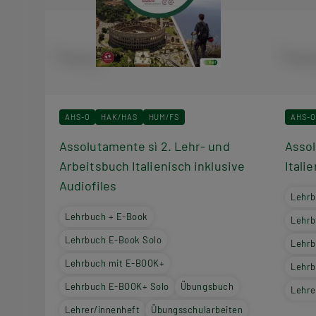
AHS-O
HAK/HAS
HUM/FS
AHS-O
Assolutamente sì 2. Lehr- und
Assol
Arbeitsbuch Italienisch inklusive
Itali
Audiofiles
Lehrb
Lehrbuch + E-Book
Lehrb
Lehrbuch E-Book Solo
Lehrb
Lehrbuch mit E-BOOK+
Lehrb
Lehrbuch E-BOOK+ Solo
Übungsbuch
Lehre
Lehrer/innenheft
Übungsschularbeiten