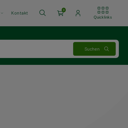
Quickli
0
Kontakt
Quicklinks