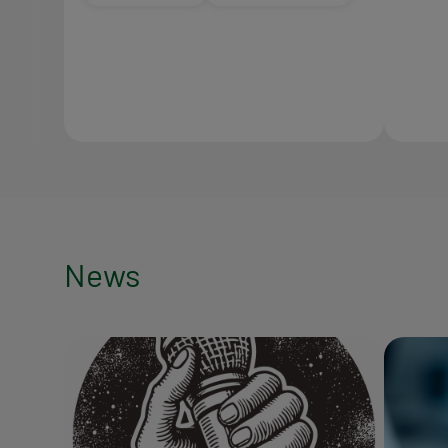
News
News