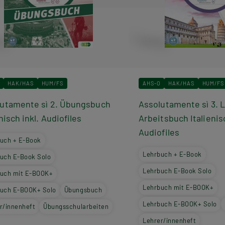
HAK/HAS
HUM/FS
AHS-O
HAK/HAS
HUM/FS
utamente sì 2. Übungsbuch
Assolutamente sì 3. 
enisch inkl. Audiofiles
Arbeitsbuch Italienis
Audiofiles
uch + E-Book
Lehrbuch + E-Book
uch E-Book Solo
Lehrbuch E-Book Solo
uch mit E-BOOK+
Lehrbuch mit E-BOOK+
uch E-BOOK+ Solo
Übungsbuch
Lehrbuch E-BOOK+ Solo
r/innenheft
Übungsschularbeiten
Lehrer/innenheft