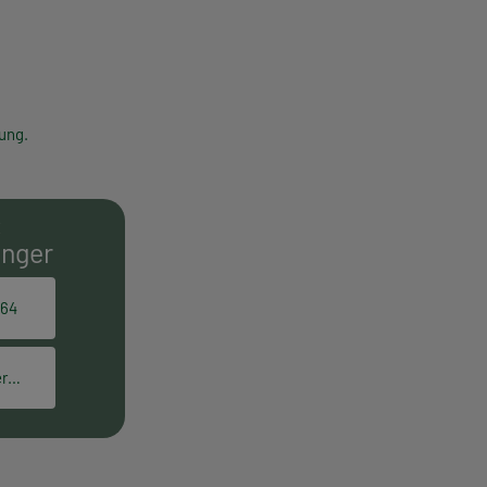
ung.
E
inger
164
elisabeth.gettinger@hpt.at