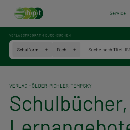
Hea
Service
Men
VERLAGSPROGRAMM DURCHSUCHEN
Verlagsprogramm Voll
Schulform
Fach
VERLAG HÖLDER-PICHLER-TEMPSKY
Schulbücher, 
Lernangebot