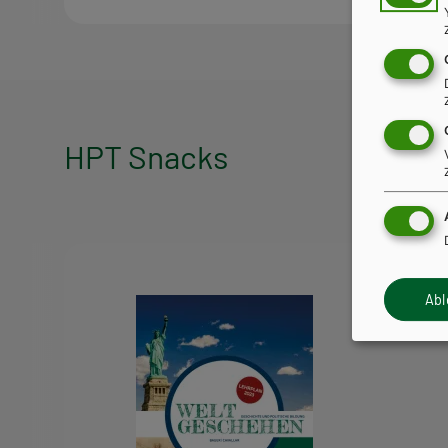
HPT Snacks
HPT
Snacks
Ab