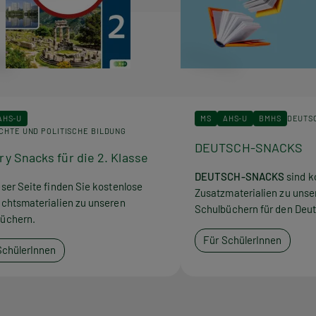
AHS-U
MS
AHS-U
BMHS
DEUTS
CHTE UND POLITISCHE BILDUNG
DEUTSCH-SNACKS
ry Snacks für die 2. Klasse
DEUTSCH-SNACKS
sind k
eser Seite finden Sie kostenlose
Zusatzmaterialien zu unse
ichtsmaterialien zu unseren
Schulbüchern für den Deut
üchern.
Für SchülerInnen
SchülerInnen