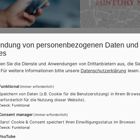
17.02.2026
NEWS
13.10.2025
ndung von personenbezogenen Daten und
platz Lernapps
History Snacks
es
len Sie die Dienste und Anwendungen von Drittanbietern aus, die Si
ätsgeprüfte Apps für Ihren Unterricht
Die perfekte Ergänzung für
.
Für weitere Informationen bitte unsere
Datenschutzerklärung
lesen.
usatzkosten bestellen? Ganz
mit Weltgeschehen: laufe
h auf dem Marktplatz Lernapps.
Arbeitsblätter für die Ober
Funktional
(immer erforderlich)
Speichern von Daten (z.B. Cookie für die Benutzersitzung) in Ihrem Brows
(erforderlich für die Nutzung dieser Website).
Zweck
:
Funktional
Consent manager
(immer erforderlich)
Klaro! Cookie & Consent speichert Ihren Einwilligungsstatus im Browser.
Zweck
:
Funktional
YouTube