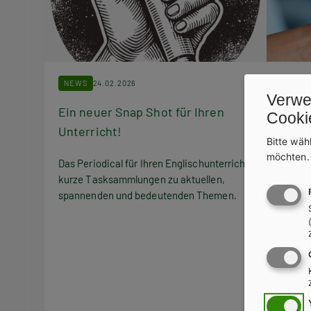
NEWS
24.02.2026
NEWS
Verwe
Ein neuer Snap Shot für Ihren
Markt
Cooki
Unterricht!
Bitte wäh
Qualit
möchten
ohne Z
Das Periodical für Ihren Englischunterricht:
einfac
kurze Tasksammlungen zu aktuellen,
spannenden und bedeutenden Themen.