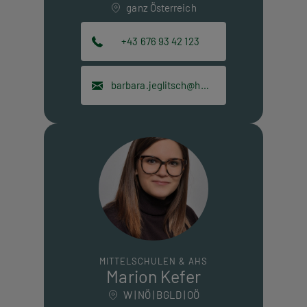
ganz Österreich
+43 676 93 42 123
barbara.jeglitsch@hpt.at
MITTELSCHULEN & AHS
Marion Kefer
W | NÖ | BGLD | OÖ