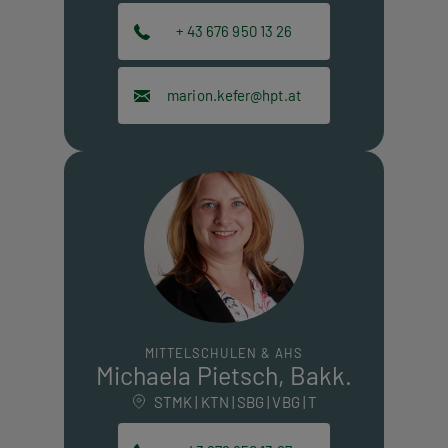
+ 43 676 950 13 26
marion.kefer@hpt.at
MITTELSCHULEN & AHS
Michaela Pietsch, Bakk.
STMK | KTN | SBG | VBG | T