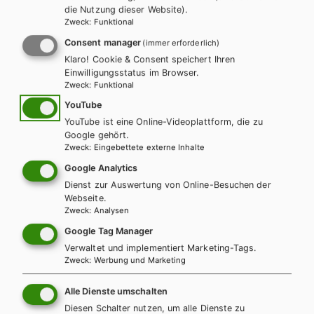
die Nutzung dieser Website).
Zweck
:
Funktional
LEHRERSERVICE
Karin Ritz
Consent manager
(immer erforderlich)
Klaro! Cookie & Consent speichert Ihren
Einwilligungsstatus im Browser.
+ 43 1 403 77 77 70
Zweck
:
Funktional
YouTube
YouTube ist eine Online-Videoplattform, die zu
karin.ritz@hpt.at
Google gehört.
Zweck
:
Eingebettete externe Inhalte
Google Analytics
LEHRERSERVICE
Dienst zur Auswertung von Online-Besuchen der
Elisabeth Gettinger
Webseite.
Zweck
:
Analysen
Google Tag Manager
+ 43 1 403 77 77 164
Verwaltet und implementiert Marketing-Tags.
Zweck
:
Werbung und Marketing
elisabeth.gettinger@hpt.at
Alle Dienste umschalten
Diesen Schalter nutzen, um alle Dienste zu