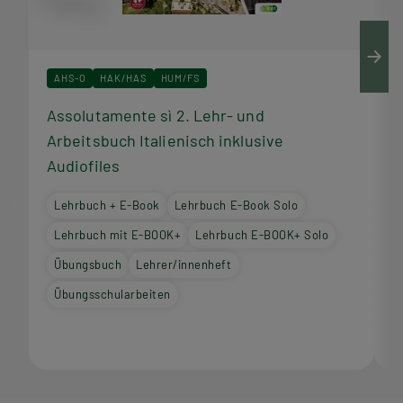
AHS-O
HAK/HAS
HUM/FS
Assolutamente sì 2. Lehr- und
A
Arbeitsbuch Italienisch inklusive
I
Audiofiles
Lehrbuch + E-Book
Lehrbuch E-Book Solo
Lehrbuch mit E-BOOK+
Lehrbuch E-BOOK+ Solo
Übungsbuch
Lehrer/innenheft
Übungsschularbeiten