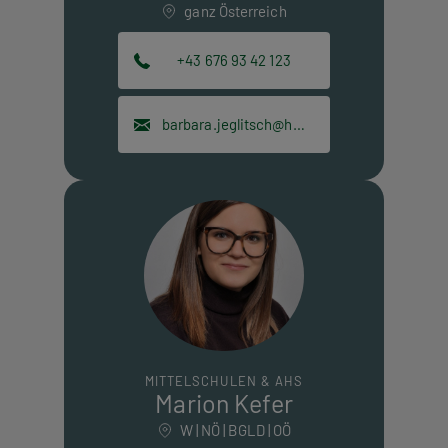
ganz Österreich
+43 676 93 42 123
barbara.jeglitsch@hpt.at
MITTELSCHULEN & AHS
Marion Kefer
W | NÖ | BGLD | OÖ