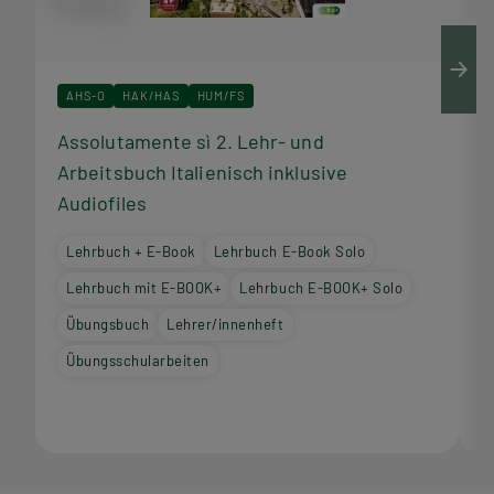
AHS-O
HAK/HAS
HUM/FS
Assolutamente sì 2. Lehr- und
A
Arbeitsbuch Italienisch inklusive
I
Audiofiles
Lehrbuch + E-Book
Lehrbuch E-Book Solo
Lehrbuch mit E-BOOK+
Lehrbuch E-BOOK+ Solo
Übungsbuch
Lehrer/innenheft
Übungsschularbeiten