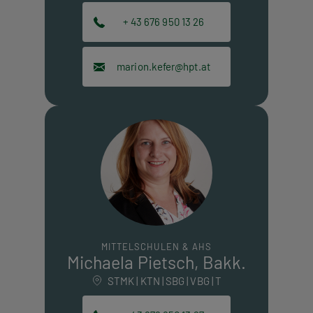
+ 43 676 950 13 26
marion.kefer@hpt.at
MITTELSCHULEN & AHS
Michaela Pietsch, Bakk.
STMK | KTN | SBG | VBG | T