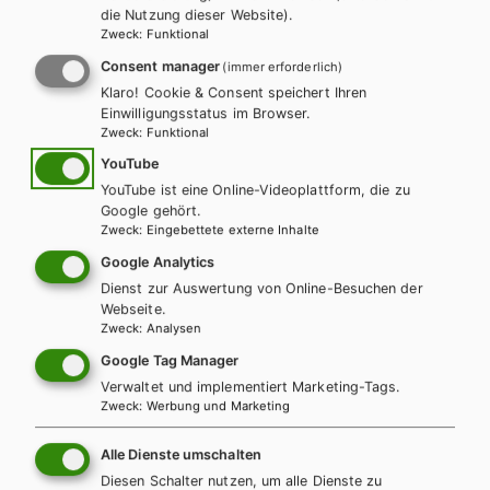
die Nutzung dieser Website).
Zweck
:
Funktional
LEHRERSERVICE
Karin Ritz
Consent manager
(immer erforderlich)
Klaro! Cookie & Consent speichert Ihren
Einwilligungsstatus im Browser.
+ 43 1 403 77 77 70
Zweck
:
Funktional
YouTube
YouTube ist eine Online-Videoplattform, die zu
karin.ritz@hpt.at
Google gehört.
Zweck
:
Eingebettete externe Inhalte
Google Analytics
LEHRERSERVICE
Dienst zur Auswertung von Online-Besuchen der
Elisabeth Gettinger
Webseite.
Zweck
:
Analysen
Google Tag Manager
+ 43 1 403 77 77 164
Verwaltet und implementiert Marketing-Tags.
Zweck
:
Werbung und Marketing
elisabeth.gettinger@hpt.at
Alle Dienste umschalten
Diesen Schalter nutzen, um alle Dienste zu