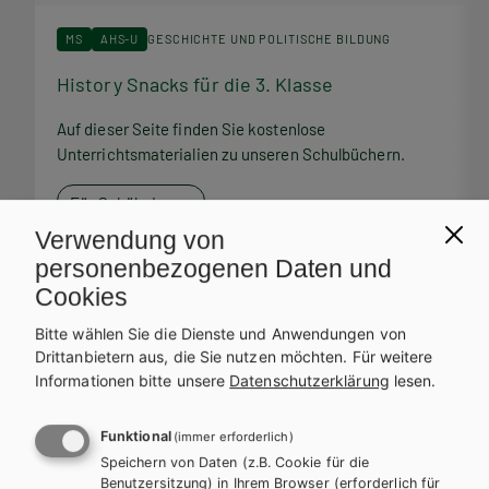
MS
AHS-U
GESCHICHTE UND POLITISCHE BILDUNG
History Snacks für die 3. Klasse
H
Auf dieser Seite finden Sie kostenlose
A
Unterrichtsmaterialien zu unseren Schulbüchern.
U
Für SchülerInnen
Verwendung von
personenbezogenen Daten und
Cookies
Bitte wählen Sie die Dienste und Anwendungen von
Service Team
Drittanbietern aus, die Sie nutzen möchten.
Für weitere
Informationen bitte unsere
Datenschutzerklärung
lesen.
Bei Fragen zu Ihrer Bestellung steht Ihnen unser Service-Team
zur Verfügung.
Funktional
(immer erforderlich)
Speichern von Daten (z.B. Cookie für die
Benutzersitzung) in Ihrem Browser (erforderlich für