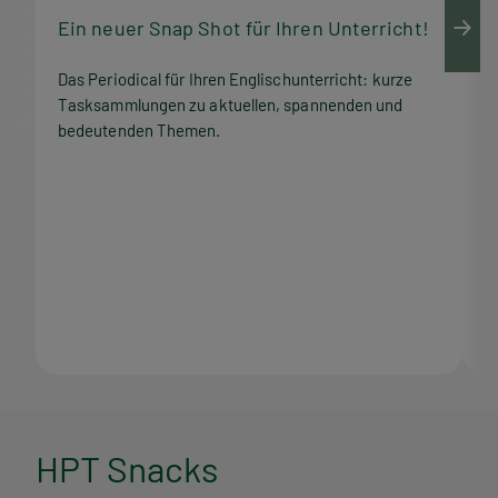
Ein neuer Snap Shot für Ihren Unterricht!
M
Das Periodical für Ihren Englischunterricht: kurze
Q
Tasksammlungen zu aktuellen, spannenden und
Z
bedeutenden Themen.
M
H
HPT Snacks