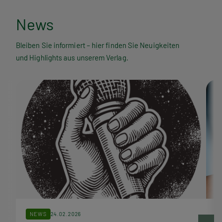
N
News
e
Bleiben Sie informiert – hier finden Sie Neuigkeiten
und Highlights aus unserem Verlag.
w
s
NEWS
24.02.2026