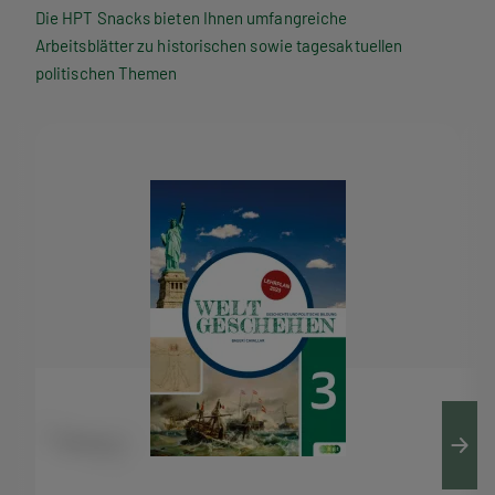
P
Die HPT Snacks bieten Ihnen umfangreiche
Arbeitsblätter zu historischen sowie tagesaktuellen
T
politischen Themen
S
n
a
c
k
s