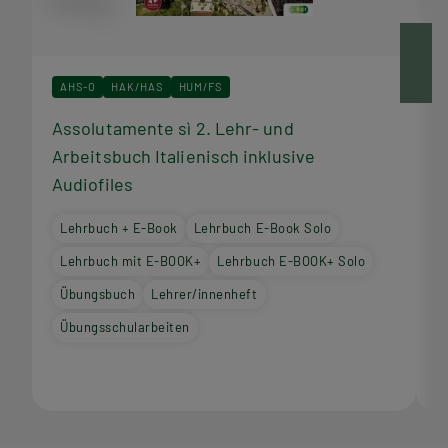
AHS-O
HAK/HAS
HUM/FS
Assolutamente sì 2. Lehr- und
A
Arbeitsbuch Italienisch inklusive
I
Audiofiles
Lehrbuch + E-Book
Lehrbuch E-Book Solo
Lehrbuch mit E-BOOK+
Lehrbuch E-BOOK+ Solo
Übungsbuch
Lehrer/innenheft
Übungsschularbeiten