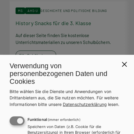
MS
AHS-U
GESCHICHTE UND POLITISCHE BILDUNG
History Snacks für die 3. Klasse
H
Auf dieser Seite finden Sie kostenlose
A
Unterrichtsmaterialien zu unseren Schulbüchern.
U
Für SchülerInnen
Verwendung von
personenbezogenen Daten und
Cookies
Bitte wählen Sie die Dienste und Anwendungen von
Service Team
Drittanbietern aus, die Sie nutzen möchten.
Für weitere
Informationen bitte unsere
Datenschutzerklärung
lesen.
Bei Fragen zu Ihrer Bestellung steht Ihnen unser Service-Team
zur Verfügung.
Funktional
(immer erforderlich)
Speichern von Daten (z.B. Cookie für die
Benutzersitzung) in Ihrem Browser (erforderlich für