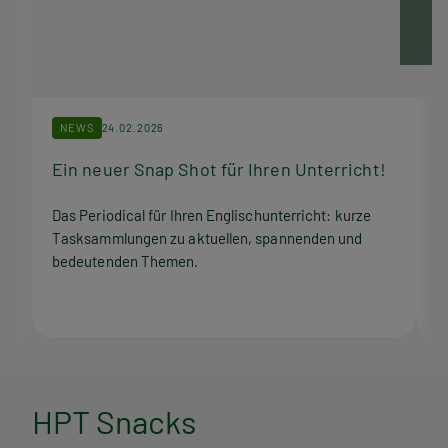
NEWS
24.02.2026
Ein neuer Snap Shot für Ihren Unterricht!
M
Das Periodical für Ihren Englischunterricht: kurze
Q
Tasksammlungen zu aktuellen, spannenden und
Z
bedeutenden Themen.
M
H
HPT Snacks