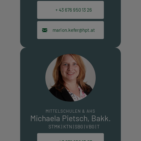
+ 43 676 950 13 26
marion.kefer@hpt.at
MITTELSCHULEN & AHS
Michaela Pietsch, Bakk.
STMK | KTN | SBG | VBG | T