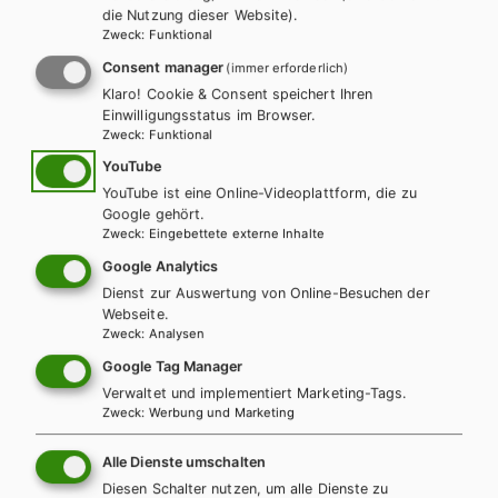
die Nutzung dieser Website).
Zweck
:
Funktional
LEHRERSERVICE
Karin Ritz
Consent manager
(immer erforderlich)
Klaro! Cookie & Consent speichert Ihren
Einwilligungsstatus im Browser.
+ 43 1 403 77 77 70
Zweck
:
Funktional
YouTube
YouTube ist eine Online-Videoplattform, die zu
karin.ritz@hpt.at
Google gehört.
Zweck
:
Eingebettete externe Inhalte
Google Analytics
LEHRERSERVICE
Dienst zur Auswertung von Online-Besuchen der
Elisabeth Gettinger
Webseite.
Zweck
:
Analysen
Google Tag Manager
+ 43 1 403 77 77 164
Verwaltet und implementiert Marketing-Tags.
Zweck
:
Werbung und Marketing
elisabeth.gettinger@hpt.at
Alle Dienste umschalten
Diesen Schalter nutzen, um alle Dienste zu