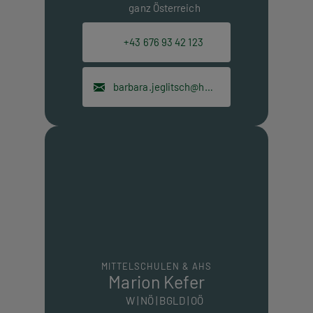
ganz Österreich
+43 676 93 42 123
barbara.jeglitsch@hpt.at
MITTELSCHULEN & AHS
Marion Kefer
W | NÖ | BGLD | OÖ