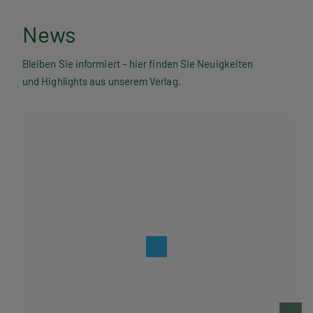
N
News
e
Bleiben Sie informiert – hier finden Sie Neuigkeiten
und Highlights aus unserem Verlag.
w
s