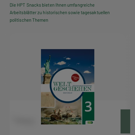
P
Die HPT Snacks bieten Ihnen umfangreiche
Arbeitsblätter zu historischen sowie tagesaktuellen
T
politischen Themen
S
n
a
c
k
s