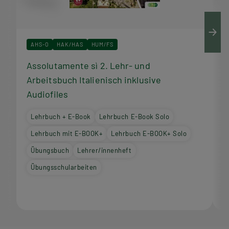
AHS-O
HAK/HAS
HUM/FS
Assolutamente sì 2. Lehr- und
A
Arbeitsbuch Italienisch inklusive
I
Audiofiles
Lehrbuch + E-Book
Lehrbuch E-Book Solo
Lehrbuch mit E-BOOK+
Lehrbuch E-BOOK+ Solo
Übungsbuch
Lehrer/innenheft
Übungsschularbeiten