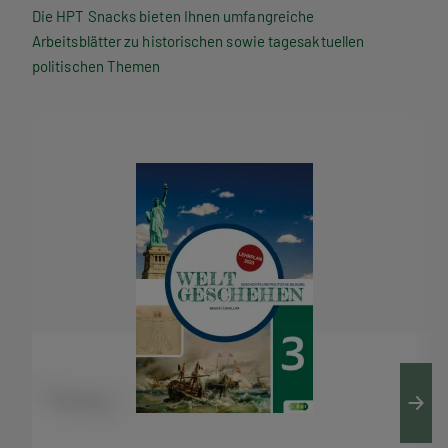
P
Die HPT Snacks bieten Ihnen umfangreiche
Arbeitsblätter zu historischen sowie tagesaktuellen
T
politischen Themen
S
n
a
c
k
s