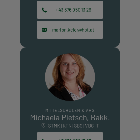
+ 43 676 950 13 26
marion.kefer@hpt.at
MITTELSCHULEN & AHS
Michaela Pietsch, Bakk.
STMK | KTN | SBG | VBG | T