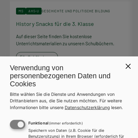
MS
AHS-U
GESCHICHTE UND POLITISCHE BILDUNG
History Snacks für die 3. Klasse
H
Auf dieser Seite finden Sie kostenlose
A
Unterrichtsmaterialien zu unseren Schulbüchern.
U
Für SchülerInnen
Verwendung von
personenbezogenen Daten und
Cookies
Bitte wählen Sie die Dienste und Anwendungen von
Service Team
Drittanbietern aus, die Sie nutzen möchten.
Für weitere
Informationen bitte unsere
Datenschutzerklärung
lesen.
Bei Fragen zu Ihrer Bestellung steht Ihnen unser Service-Team
zur Verfügung.
Funktional
(immer erforderlich)
Speichern von Daten (z.B. Cookie für die
Benutzersitzung) in Ihrem Browser (erforderlich für