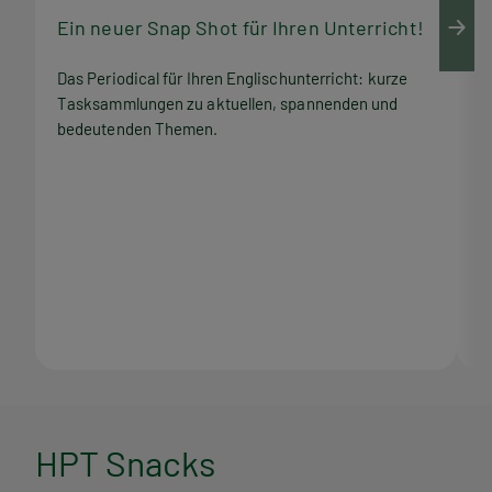
Ein neuer Snap Shot für Ihren Unterricht!
M
Das Periodical für Ihren Englischunterricht: kurze
Q
Tasksammlungen zu aktuellen, spannenden und
Z
bedeutenden Themen.
M
H
HPT Snacks