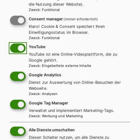
die Nutzung dieser Website).
Zweck
:
Funktional
LEHRERSERVICE
Karin Ritz
Consent manager
(immer erforderlich)
Klaro! Cookie & Consent speichert Ihren
Einwilligungsstatus im Browser.
+ 43 1 403 77 77 70
Zweck
:
Funktional
YouTube
YouTube ist eine Online-Videoplattform, die zu
karin.ritz@hpt.at
Google gehört.
Zweck
:
Eingebettete externe Inhalte
Google Analytics
LEHRERSERVICE
Dienst zur Auswertung von Online-Besuchen der
Elisabeth Gettinger
Webseite.
Zweck
:
Analysen
Google Tag Manager
+ 43 1 403 77 77 164
Verwaltet und implementiert Marketing-Tags.
Zweck
:
Werbung und Marketing
elisabeth.gettinger@hpt.at
Alle Dienste umschalten
Diesen Schalter nutzen, um alle Dienste zu