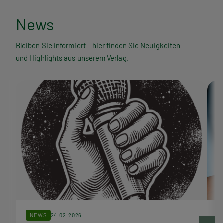
N
News
e
Bleiben Sie informiert – hier finden Sie Neuigkeiten
und Highlights aus unserem Verlag.
w
s
NEWS
24.02.2026