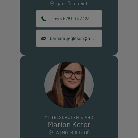
ganz Österreich
+43 676 93 42 123
barbara.jeglitsch@hpt.at
MITTELSCHULEN & AHS
Marion Kefer
W | NÖ | BGLD | OÖ