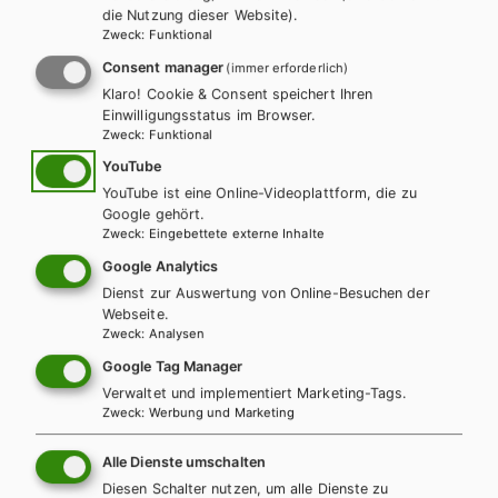
die Nutzung dieser Website).
Zweck
:
Funktional
LEHRERSERVICE
Karin Ritz
Consent manager
(immer erforderlich)
Klaro! Cookie & Consent speichert Ihren
Einwilligungsstatus im Browser.
+ 43 1 403 77 77 70
Zweck
:
Funktional
YouTube
YouTube ist eine Online-Videoplattform, die zu
karin.ritz@hpt.at
Google gehört.
Zweck
:
Eingebettete externe Inhalte
Google Analytics
LEHRERSERVICE
Dienst zur Auswertung von Online-Besuchen der
Elisabeth Gettinger
Webseite.
Zweck
:
Analysen
Google Tag Manager
+ 43 1 403 77 77 164
Verwaltet und implementiert Marketing-Tags.
Zweck
:
Werbung und Marketing
elisabeth.gettinger@hpt.at
Alle Dienste umschalten
Diesen Schalter nutzen, um alle Dienste zu