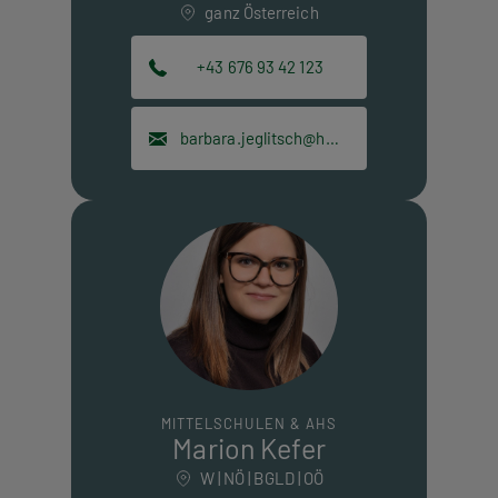
ganz Österreich
+43 676 93 42 123
barbara.jeglitsch@hpt.at
MITTELSCHULEN & AHS
Marion Kefer
W | NÖ | BGLD | OÖ