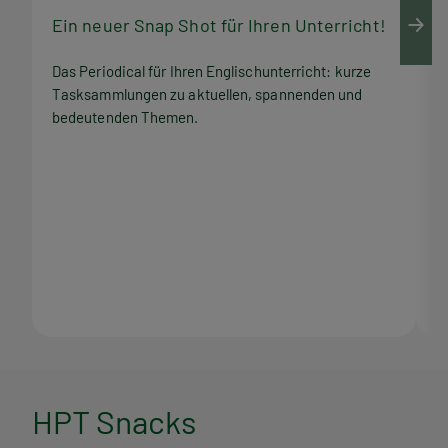
Ein neuer Snap Shot für Ihren Unterricht!
M
Das Periodical für Ihren Englischunterricht: kurze
Q
Tasksammlungen zu aktuellen, spannenden und
Z
bedeutenden Themen.
M
H
HPT Snacks