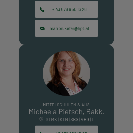
+ 43 676 950 13 26
marion.kefer@hpt.at
MITTELSCHULEN & AHS
Michaela Pietsch, Bakk.
STMK | KTN | SBG | VBG | T