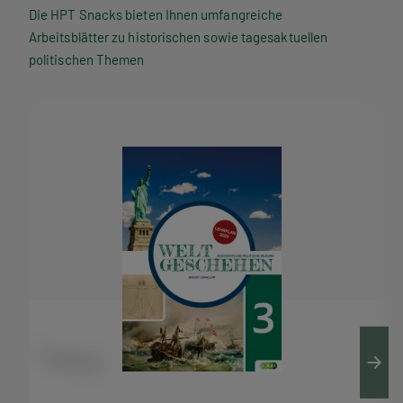
P
Die HPT Snacks bieten Ihnen umfangreiche
Arbeitsblätter zu historischen sowie tagesaktuellen
T
politischen Themen
S
n
a
c
k
s