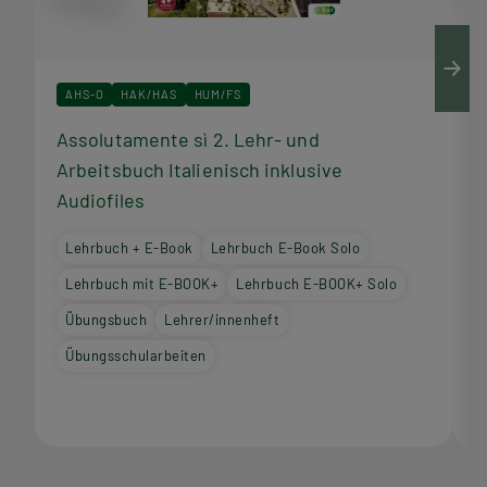
AHS-O
HAK/HAS
HUM/FS
Assolutamente sì 2. Lehr- und
A
Arbeitsbuch Italienisch inklusive
I
Audiofiles
Lehrbuch + E-Book
Lehrbuch E-Book Solo
Lehrbuch mit E-BOOK+
Lehrbuch E-BOOK+ Solo
Übungsbuch
Lehrer/innenheft
Übungsschularbeiten