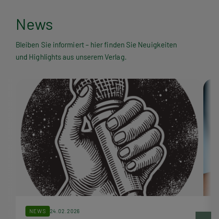
N
News
e
Bleiben Sie informiert – hier finden Sie Neuigkeiten
und Highlights aus unserem Verlag.
w
s
NEWS
24.02.2026