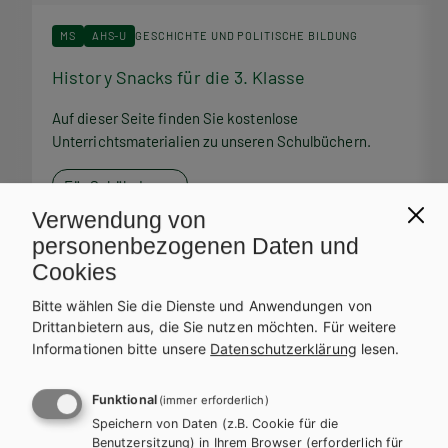
MS
AHS-U
GESCHICHTE UND POLITISCHE BILDUNG
History Snacks für die 3. Klasse
H
Auf dieser Seite finden Sie kostenlose
A
Unterrichtsmaterialien zu unseren Schulbüchern.
U
Für SchülerInnen
Verwendung von
personenbezogenen Daten und
Cookies
Bitte wählen Sie die Dienste und Anwendungen von
Service Team
Drittanbietern aus, die Sie nutzen möchten.
Für weitere
Informationen bitte unsere
Datenschutzerklärung
lesen.
Bei Fragen zu Ihrer Bestellung steht Ihnen unser Service-Team
zur Verfügung.
Funktional
(immer erforderlich)
Speichern von Daten (z.B. Cookie für die
Benutzersitzung) in Ihrem Browser (erforderlich für