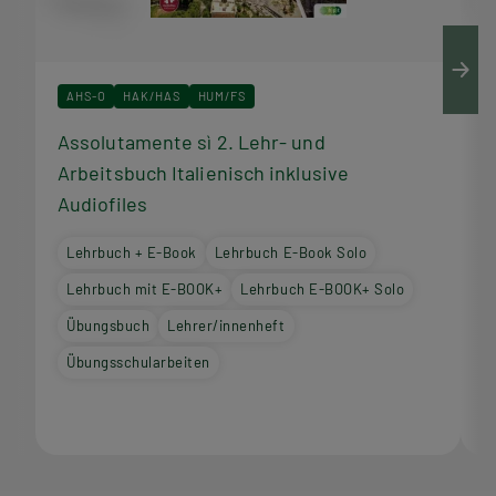
AHS-O
HAK/HAS
HUM/FS
Assolutamente sì 2. Lehr- und
A
Arbeitsbuch Italienisch inklusive
I
Audiofiles
Lehrbuch + E-Book
Lehrbuch E-Book Solo
Lehrbuch mit E-BOOK+
Lehrbuch E-BOOK+ Solo
Übungsbuch
Lehrer/innenheft
Übungsschularbeiten