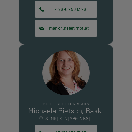
+ 43 676 950 13 26
marion.kefer@hpt.at
MITTELSCHULEN & AHS
Michaela Pietsch, Bakk.
STMK | KTN | SBG | VBG | T