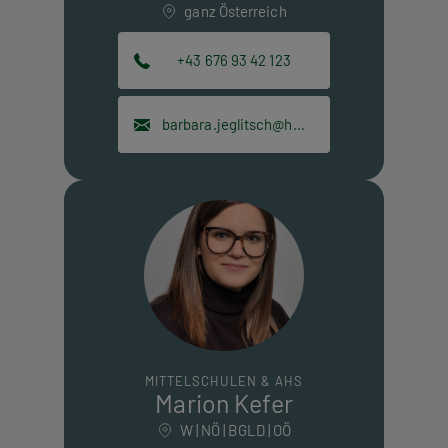
ganz Österreich
+43 676 93 42 123
barbara.jeglitsch@hpt.at
MITTELSCHULEN & AHS
Marion Kefer
W | NÖ | BGLD | OÖ