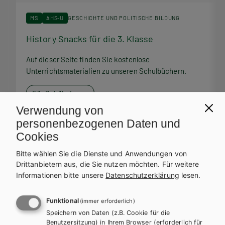
MS
AHS-U
GESCHICHTE UND POLITISCHE BILDUNG
History Snacks für die 3. Klasse
H
Auf dieser Seite finden Sie kostenlose
A
Unterrichtsmaterialien zu unseren Schulbüchern.
U
Für SchülerInnen
Verwendung von
personenbezogenen Daten und
Cookies
Bitte wählen Sie die Dienste und Anwendungen von
Service Team
Drittanbietern aus, die Sie nutzen möchten.
Für weitere
Informationen bitte unsere
Datenschutzerklärung
lesen.
Bei Fragen zu Ihrer Bestellung steht Ihnen unser Service-Team
zur Verfügung.
Funktional
(immer erforderlich)
Speichern von Daten (z.B. Cookie für die
Benutzersitzung) in Ihrem Browser (erforderlich für