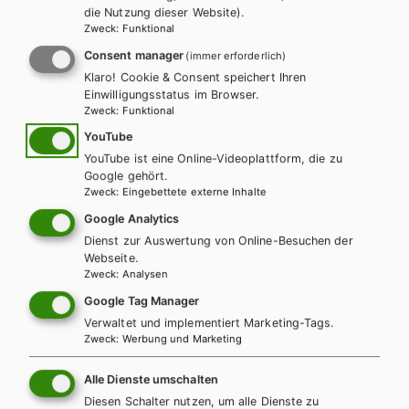
die Nutzung dieser Website).
Zweck
:
Funktional
LEHRERSERVICE
Karin Ritz
Consent manager
(immer erforderlich)
Klaro! Cookie & Consent speichert Ihren
Einwilligungsstatus im Browser.
+ 43 1 403 77 77 70
Zweck
:
Funktional
YouTube
YouTube ist eine Online-Videoplattform, die zu
karin.ritz@hpt.at
Google gehört.
Zweck
:
Eingebettete externe Inhalte
Google Analytics
LEHRERSERVICE
Dienst zur Auswertung von Online-Besuchen der
Elisabeth Gettinger
Webseite.
Zweck
:
Analysen
Google Tag Manager
+ 43 1 403 77 77 164
Verwaltet und implementiert Marketing-Tags.
Zweck
:
Werbung und Marketing
elisabeth.gettinger@hpt.at
Alle Dienste umschalten
Diesen Schalter nutzen, um alle Dienste zu