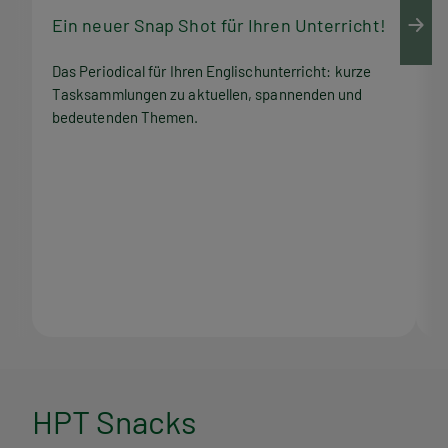
Ein neuer Snap Shot für Ihren Unterricht!
M
Das Periodical für Ihren Englischunterricht: kurze
Q
Tasksammlungen zu aktuellen, spannenden und
Z
bedeutenden Themen.
M
H
HPT Snacks