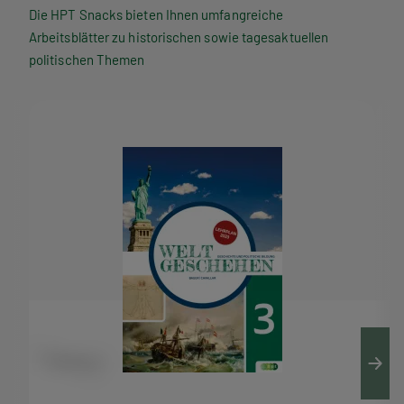
P
Die HPT Snacks bieten Ihnen umfangreiche
Arbeitsblätter zu historischen sowie tagesaktuellen
T
politischen Themen
S
n
a
c
k
s