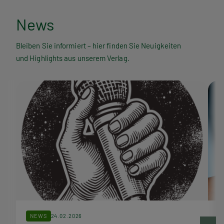
N
News
e
Bleiben Sie informiert – hier finden Sie Neuigkeiten
und Highlights aus unserem Verlag.
w
s
NEWS
24.02.2026