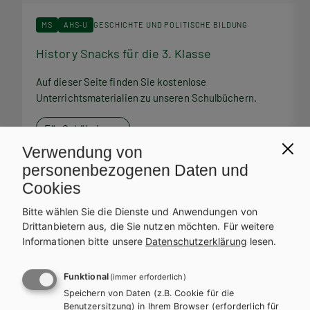
MS
AHS-U
GESCHICHTE UND POLITISCHE BILDUNG
History Snacks für die 3. Klasse
H
Auf dieser Seite finden Sie kostenlose
A
Unterrichtsmaterialien zu unseren Schulbüchern.
U
Für SchülerInnen
Verwendung von
personenbezogenen Daten und
Cookies
Bitte wählen Sie die Dienste und Anwendungen von
Service Team
Drittanbietern aus, die Sie nutzen möchten.
Für weitere
Informationen bitte unsere
Datenschutzerklärung
lesen.
Bei Fragen zu Ihrer Bestellung steht Ihnen unser Service-Team
zur Verfügung.
Funktional
(immer erforderlich)
Speichern von Daten (z.B. Cookie für die
Benutzersitzung) in Ihrem Browser (erforderlich für