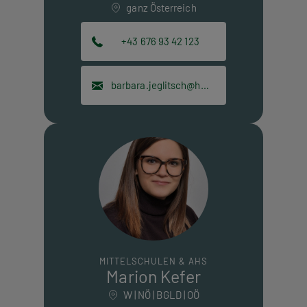
ganz Österreich
+43 676 93 42 123
barbara.jeglitsch@hpt.at
MITTELSCHULEN & AHS
Marion Kefer
W | NÖ | BGLD | OÖ