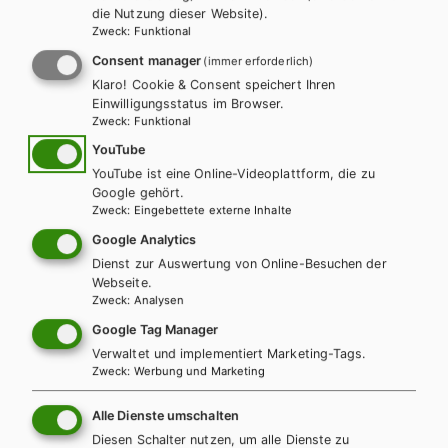
die Nutzung dieser Website).
Zweck
:
Funktional
LEHRERSERVICE
Karin Ritz
Consent manager
(immer erforderlich)
Klaro! Cookie & Consent speichert Ihren
Einwilligungsstatus im Browser.
+ 43 1 403 77 77 70
Zweck
:
Funktional
YouTube
YouTube ist eine Online-Videoplattform, die zu
karin.ritz@hpt.at
Google gehört.
Zweck
:
Eingebettete externe Inhalte
Google Analytics
LEHRERSERVICE
Dienst zur Auswertung von Online-Besuchen der
Elisabeth Gettinger
Webseite.
Zweck
:
Analysen
Google Tag Manager
+ 43 1 403 77 77 164
Verwaltet und implementiert Marketing-Tags.
Zweck
:
Werbung und Marketing
elisabeth.gettinger@hpt.at
Alle Dienste umschalten
Diesen Schalter nutzen, um alle Dienste zu