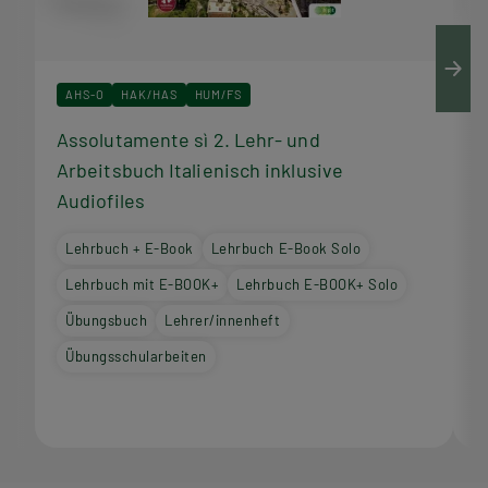
AHS-O
HAK/HAS
HUM/FS
Assolutamente sì 2. Lehr- und
A
Arbeitsbuch Italienisch inklusive
I
Audiofiles
Lehrbuch + E-Book
Lehrbuch E-Book Solo
Lehrbuch mit E-BOOK+
Lehrbuch E-BOOK+ Solo
Übungsbuch
Lehrer/innenheft
Übungsschularbeiten