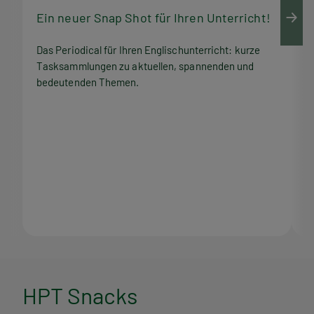
Ein neuer Snap Shot für Ihren Unterricht!
M
Das Periodical für Ihren Englischunterricht: kurze
Q
Tasksammlungen zu aktuellen, spannenden und
Z
bedeutenden Themen.
M
H
HPT Snacks