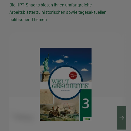
P
Die HPT Snacks bieten Ihnen umfangreiche
Arbeitsblätter zu historischen sowie tagesaktuellen
T
politischen Themen
S
n
a
c
k
s