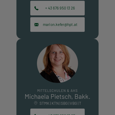
+ 43 676 950 13 26
marion.kefer@hpt.at
MITTELSCHULEN & AHS
Michaela Pietsch, Bakk.
STMK | KTN | SBG | VBG | T