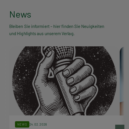
N
News
e
Bleiben Sie informiert – hier finden Sie Neuigkeiten
und Highlights aus unserem Verlag.
w
s
NEWS
24.02.2026