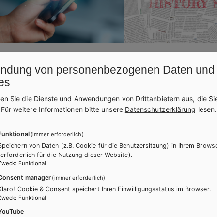
17.02.2026
NEWS
13.10.2025
ndung von personenbezogenen Daten und
platz Lernapps
History Snacks
es
len Sie die Dienste und Anwendungen von Drittanbietern aus, die Si
ätsgeprüfte Apps für Ihren Unterricht
Die perfekte Ergänzung für
.
Für weitere Informationen bitte unsere
Datenschutzerklärung
lesen.
usatzkosten bestellen? Ganz
mit Weltgeschehen: laufe
h auf dem Marktplatz Lernapps.
Arbeitsblätter für die Ober
Funktional
(immer erforderlich)
Speichern von Daten (z.B. Cookie für die Benutzersitzung) in Ihrem Brows
(erforderlich für die Nutzung dieser Website).
Zweck
:
Funktional
Consent manager
(immer erforderlich)
Klaro! Cookie & Consent speichert Ihren Einwilligungsstatus im Browser.
Zweck
:
Funktional
YouTube