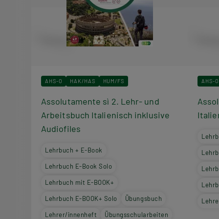
AHS-O
HAK/HAS
HUM/FS
AHS-O
Assolutamente sì 2. Lehr- und
Assol
Arbeitsbuch Italienisch inklusive
Itali
Audiofiles
Lehrb
Lehrbuch + E-Book
Lehrb
Lehrbuch E-Book Solo
Lehrb
Lehrbuch mit E-BOOK+
Lehrb
Lehrbuch E-BOOK+ Solo
Übungsbuch
Lehre
Lehrer/innenheft
Übungsschularbeiten