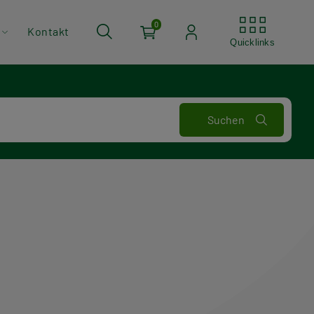
Quickli
0
Kontakt
Quicklinks