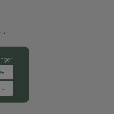
ung.
E
inger
164
elisabeth.gettinger@hpt.at