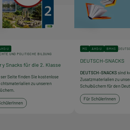
AHS-U
MS
AHS-U
BMHS
DEUTS
CHTE UND POLITISCHE BILDUNG
DEUTSCH-SNACKS
ry Snacks für die 2. Klasse
DEUTSCH-SNACKS
sind k
eser Seite finden Sie kostenlose
Zusatzmaterialien zu unse
ichtsmaterialien zu unseren
Schulbüchern für den Deut
üchern.
Für SchülerInnen
SchülerInnen