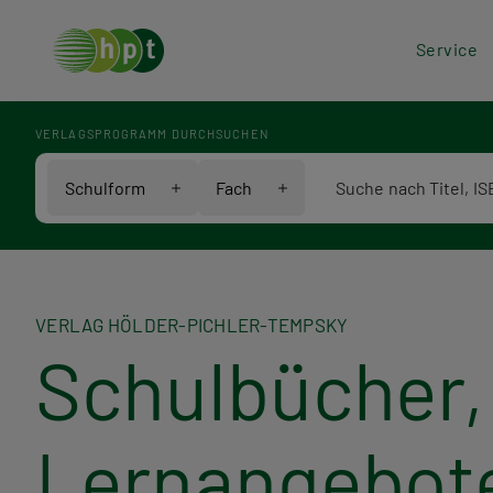
Hea
Service
Men
VERLAGSPROGRAMM DURCHSUCHEN
Verlagsprogramm Voll
Schulform
Fach
VERLAG HÖLDER-PICHLER-TEMPSKY
Schulbücher, 
Lernangebot