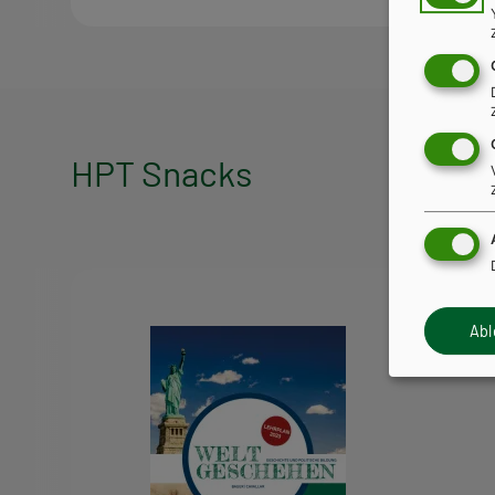
HPT Snacks
HPT
Snacks
Ab