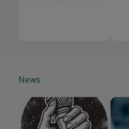
News
News