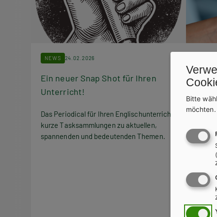
NEWS
24.02.2026
NEWS
Verwe
Ein neuer Snap Shot für Ihren
Markt
Cooki
Unterricht!
Bitte wäh
Qualit
möchten
ohne Z
Das Periodical für Ihren Englischunterricht:
einfac
kurze Tasksammlungen zu aktuellen,
spannenden und bedeutenden Themen.