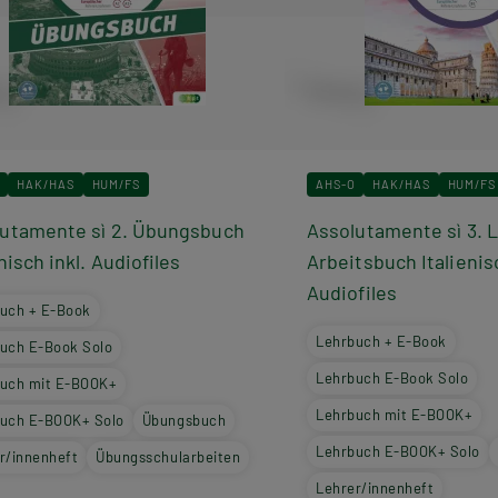
HAK/HAS
HUM/FS
AHS-O
HAK/HAS
HUM/FS
utamente sì 2. Übungsbuch
Assolutamente sì 3. 
enisch inkl. Audiofiles
Arbeitsbuch Italienis
Audiofiles
uch + E-Book
Lehrbuch + E-Book
uch E-Book Solo
Lehrbuch E-Book Solo
uch mit E-BOOK+
Lehrbuch mit E-BOOK+
uch E-BOOK+ Solo
Übungsbuch
Lehrbuch E-BOOK+ Solo
r/innenheft
Übungsschularbeiten
Lehrer/innenheft